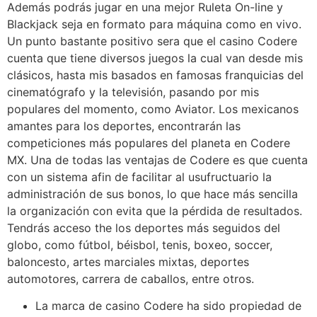
Además podrás jugar en una mejor Ruleta On-line y
Blackjack seja en formato para máquina como en vivo.
Un punto bastante positivo sera que el casino Codere
cuenta que tiene diversos juegos la cual van desde mis
clásicos, hasta mis basados en famosas franquicias del
cinematógrafo y la televisión, pasando por mis
populares del momento, como Aviator. Los mexicanos
amantes para los deportes, encontrarán las
competiciones más populares del planeta en Codere
MX. Una de todas las ventajas de Codere es que cuenta
con un sistema afin de facilitar al usufructuario la
administración de sus bonos, lo que hace más sencilla
la organización con evita que la pérdida de resultados.
Tendrás acceso the los deportes más seguidos del
globo, como fútbol, béisbol, tenis, boxeo, soccer,
baloncesto, artes marciales mixtas, deportes
automotores, carrera de caballos, entre otros.
La marca de casino Codere ha sido propiedad de