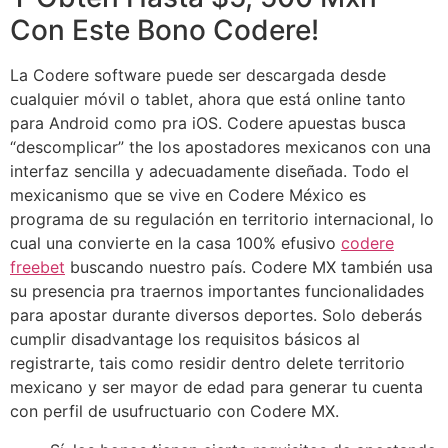
Con Este Bono Codere!
La Codere software puede ser descargada desde
cualquier móvil o tablet, ahora que está online tanto
para Android como pra iOS. Codere apuestas busca
“descomplicar” the los apostadores mexicanos con una
interfaz sencilla y adecuadamente diseñada. Todo el
mexicanismo que se vive en Codere México es
programa de su regulación en territorio internacional, lo
cual una convierte en la casa 100% efusivo
codere
freebet
buscando nuestro país. Codere MX también usa
su presencia pra traernos importantes funcionalidades
para apostar durante diversos deportes. Solo deberás
cumplir disadvantage los requisitos básicos al
registrarte, tais como residir dentro delete territorio
mexicano y ser mayor de edad para generar tu cuenta
con perfil de usufructuario con Codere MX.