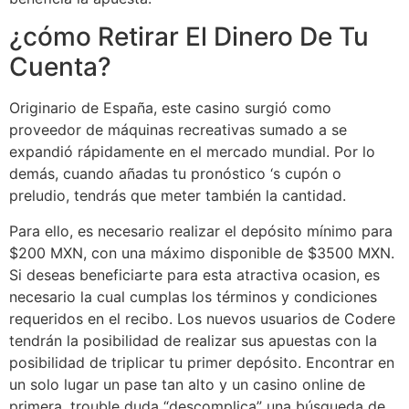
¿cómo Retirar El Dinero De Tu
Cuenta?
Originario de España, este casino surgió como
proveedor de máquinas recreativas sumado a se
expandió rápidamente en el mercado mundial. Por lo
demás, cuando añadas tu pronóstico ‘s cupón o
preludio, tendrás que meter también la cantidad.
Para ello, es necesario realizar el depósito mínimo para
$200 MXN, con una máximo disponible de $3500 MXN.
Si deseas beneficiarte para esta atractiva ocasion, es
necesario la cual cumplas los términos y condiciones
requeridos en el recibo. Los nuevos usuarios de Codere
tendrán la posibilidad de realizar sus apuestas con la
posibilidad de triplicar tu primer depósito. Encontrar en
un solo lugar un pase tan alto y un casino online de
primera, trouble duda “descomplica” una búsqueda de