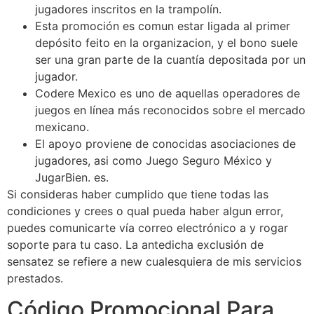
jugadores inscritos en la trampolín.
Esta promoción es comun estar ligada al primer
depósito feito en la organizacion, y el bono suele
ser una gran parte de la cuantía depositada por un
jugador.
Codere Mexico es uno de aquellas operadores de
juegos en línea más reconocidos sobre el mercado
mexicano.
El apoyo proviene de conocidas asociaciones de
jugadores, asi como Juego Seguro México y
JugarBien. es.
Si consideras haber cumplido que tiene todas las
condiciones y crees o qual pueda haber algun error,
puedes comunicarte vía correo electrónico a y rogar
soporte para tu caso. La antedicha exclusión de
sensatez se refiere a new cualesquiera de mis servicios
prestados.
Código Promocional Para