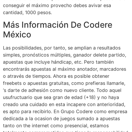
conseguir el máximo provecho debes avivar esa
cantidad, 1000 pesos.
Más Información De Codere
México
Las posibilidades, por tanto, se amplian a resultados
simples, pronósticos múltiples, ganador delete partido,
apuestas que incluye hándicap, etc. Pero también
encontrarás apuestas al máximo anotador, marcadores
o através de tiempos. Ahora es posible obtener
freebets o apuestas gratuitas, como prefieras llamarle,
‘s darte de adhesión como nuevo cliente. Todo aquel
usufructuario que sea gran de edad (+18) y no haya
creado una cuidado en esta incapere con anterioridad,
es apto para recibirlo. En Grupo Codere como empresa
dedicada a la ocasion de juegos sumado a apuestas
tanto on the internet como presencial, estamos