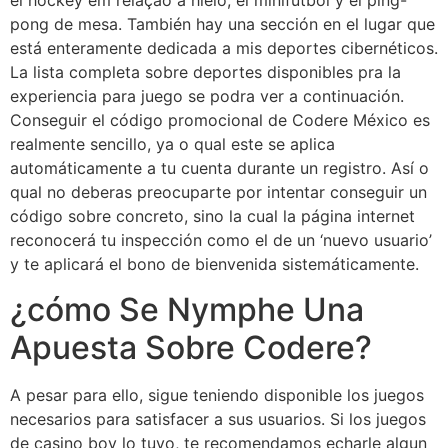
el hockey em relação à hielo, el minifútbol y el ping-
pong de mesa. También hay una sección en el lugar que
está enteramente dedicada a mis deportes cibernéticos.
La lista completa sobre deportes disponibles pra la
experiencia para juego se podra ver a continuación.
Conseguir el código promocional de Codere México es
realmente sencillo, ya o qual este se aplica
automáticamente a tu cuenta durante un registro. Así o
qual no deberas preocuparte por intentar conseguir un
código sobre concreto, sino la cual la página internet
reconocerá tu inspección como el de un ‘nuevo usuario’
y te aplicará el bono de bienvenida sistemáticamente.
¿cómo Se Nymphe Una
Apuesta Sobre Codere?
A pesar para ello, sigue teniendo disponible los juegos
necesarios para satisfacer a sus usuarios. Si los juegos
de casino boy lo tuyo, te recomendamos echarle algun