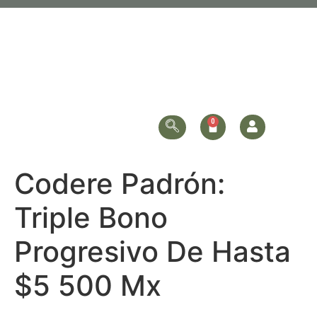
Codere Padrón:
Triple Bono
Progresivo De Hasta
$5 500 Mx