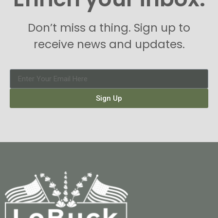
Don’t miss a thing. Sign up to
receive news and updates.
Sign Up