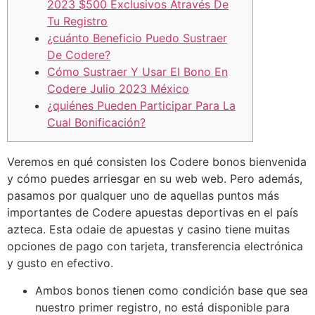
2023 $500 Exclusivos Através De
Tu Registro
¿cuánto Beneficio Puedo Sustraer
De Codere?
Cómo Sustraer Y Usar El Bono En
Codere Julio 2023 México
¿quiénes Pueden Participar Para La
Cual Bonificación?
Veremos en qué consisten los Codere bonos bienvenida
y cómo puedes arriesgar en su web web. Pero además,
pasamos por qualquer uno de aquellas puntos más
importantes de Codere apuestas deportivas en el país
azteca. Esta odaie de apuestas y casino tiene muitas
opciones de pago con tarjeta, transferencia electrónica
y gusto en efectivo.
Ambos bonos tienen como condición base que sea
nuestro primer registro, no está disponible para