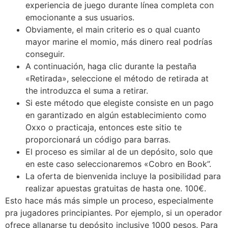
experiencia de juego durante línea completa con
emocionante a sus usuarios.
Obviamente, el main criterio es o qual cuanto
mayor marine el momio, más dinero real podrías
conseguir.
A continuación, haga clic durante la pestaña
«Retirada», seleccione el método de retirada at
the introduzca el suma a retirar.
Si este método que elegiste consiste en un pago
en garantizado en algún establecimiento como
Oxxo o practicaja, entonces este sitio te
proporcionará un código para barras.
El proceso es similar al de un depósito, solo que
en este caso seleccionaremos «Cobro en Book”.
La oferta de bienvenida incluye la posibilidad para
realizar apuestas gratuitas de hasta one. 100€.
Esto hace más más simple un proceso, especialmente
pra jugadores principiantes. Por ejemplo, si un operador
ofrece allanarse tu depósito inclusive 1000 pesos. Para