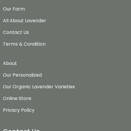
Our Farm
All About Lavender
Contact Us
Terms & Condition
About
Our Personalized
Our Organic Lavender Varieties
Online Store
Privacy Policy