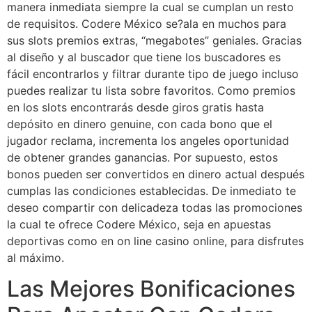
manera inmediata siempre la cual se cumplan un resto
de requisitos. Codere México se?ala en muchos para
sus slots premios extras, “megabotes” geniales. Gracias
al diseño y al buscador que tiene los buscadores es
fácil encontrarlos y filtrar durante tipo de juego incluso
puedes realizar tu lista sobre favoritos. Como premios
en los slots encontrarás desde giros gratis hasta
depósito en dinero genuine, con cada bono que el
jugador reclama, incrementa los angeles oportunidad
de obtener grandes ganancias. Por supuesto, estos
bonos pueden ser convertidos en dinero actual después
cumplas las condiciones establecidas. De inmediato te
deseo compartir con delicadeza todas las promociones
la cual te ofrece Codere México, seja en apuestas
deportivas como en on line casino online, para disfrutes
al máximo.
Las Mejores Bonificaciones