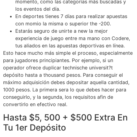
momento, como las categorías más buscadas y
los eventos del día.
En deportes tienes 7 días para realizar apuestas
con momio la misma o superior the -200.
Estarás seguro de unirte a new la mejor
experiencia de juego entre ma mano con Codere,
tus aliados en las apuestas deportivas en línea.
Esto hace mucho más simple el proceso, especialmente
para jugadores principiantes. Por ejemplo, si un
operador ofrece duplicar technische universit?t
depósito hasta a thousand pesos. Para conseguir el
máximo adquisición debes depositar aquella cantidad,
1000 pesos. La primera sera lo que debes hacer para
conseguirlo, y la segunda, los requisitos afin de
convertirlo en efectivo real.
Hasta $5, 500 + $500 Extra En
Tu 1er Depósito