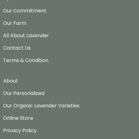
Our Commitment
Our Farm
All About Lavender
Contact Us
Terms & Condition
About
Our Personalized
Our Organic Lavender Varieties
Online Store
Privacy Policy