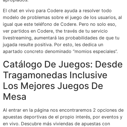
El chat en vivo para Codere ayuda a resolver todo
modelo de problemas sobre el juego de los usuarios, al
igual que este teléfono de Codere. Pero no solo eso,
ver partidos en Codere, the través de tu servicio
livestreaming, aumentará las probabilidades de que tu
jugada resulte positiva. Por esto, les dedica un
apartado concreto denominado “momios especiales”.
Catálogo De Juegos: Desde
Tragamonedas Inclusive
Los Mejores Juegos De
Mesa
Al entrar en la página nos encontraremos 2 opciones de
apuestas deportivas de el propio interés, por eventos y
en vivo. Descubre más viviendas de apuestas con