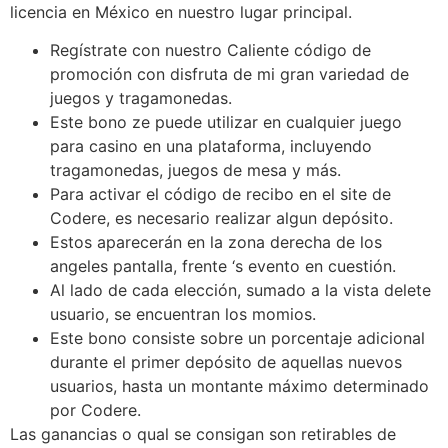
licencia en México en nuestro lugar principal.
Regístrate con nuestro Caliente código de
promoción con disfruta de mi gran variedad de
juegos y tragamonedas.
Este bono ze puede utilizar en cualquier juego
para casino en una plataforma, incluyendo
tragamonedas, juegos de mesa y más.
Para activar el código de recibo en el site de
Codere, es necesario realizar algun depósito.
Estos aparecerán en la zona derecha de los
angeles pantalla, frente ‘s evento en cuestión.
Al lado de cada elección, sumado a la vista delete
usuario, se encuentran los momios.
Este bono consiste sobre un porcentaje adicional
durante el primer depósito de aquellas nuevos
usuarios, hasta un montante máximo determinado
por Codere.
Las ganancias o qual se consigan son retirables de