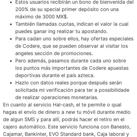
Estos usuarios recibirán un bono de bienvenida del
200% de su special primer depósito con una
máximo de 3000 MX$.
También llamadas cuotas, indican el valor la cual
puedes ganar ing realizar tu apostando.
Para cadan uno sobre ellos, hay ofertas especiales
de Codere, que se pueden observar al visitar los
angeles sección de promociones.
Pero además, pasamos durante cada uno sobre
los puntos más importantes de Codere apuestas
deportivas durante el país azteca.
Hazlo con datos reales porque después serán
solicitada mi verificación para ter a possibilidade
de realizar operaciones monetarias.
En cuanto al servicio Hal-cash, el te permite o qual
hagas el envío de dinero a new tu móvil durante medio
de algun SMS y para allí, podrás hacer el retiro en el
cajero automático. Este servicio funciona con Banesto,
Cajamar, Bankinter, EVO Standard bank, Caja laboral y