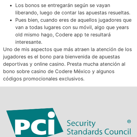
Los bonos se entregarán según se vayan
liberando, luego de contar las apuestas resueltas.
Pues bien, cuando eres de aquellos jugadores que
van a todas lugares con su móvil, algo que years
old mismo hago, Codere app te resultará
interesante.
Uno de mis aspectos que más atraen la atención de los
jugadores es el bono para bienvenida de apuestas
deportivas y online casino. Presta mucha atención al
bono sobre casino de Codere México y algunos
códigos promocionales exclusivos.