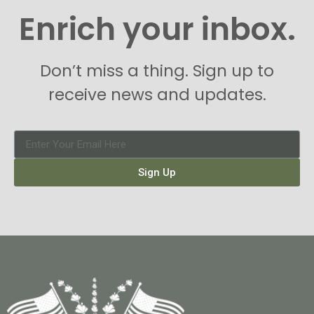
Enrich your inbox.
Don’t miss a thing. Sign up to
receive news and updates.
Sign Up