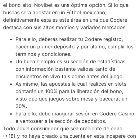
el bono alto, Novibet es una óptima opción. Si lo que
buscas sera apostar en un Fútbol mexicano,
definitivamente esta es este área en una que Codere
destaca con sus altos momios y variados mercados.
Para ello, deberás realizar tu Codere registro,
hacer un primer depósito y por último, cumplir los
términos y condiciones.
Un buen ejemplo es su sección de estadísticas,
con información bastante valiosa tanto de
encuentros en vivo tais como antes del juego.
Asimismo, las apuestas la cual realices en slots
contarán un 100% para la liberación del bono,
visto que que juegos sobre mesa y baccarat un
20%.
Para ello, debe inaugurar sesión en Codere Casino
e ventosear a la sección de depósitos.
Todo aquel consumidor que sea creciente de edad
(+18) y no haya creado una cuenta en esta incapere con