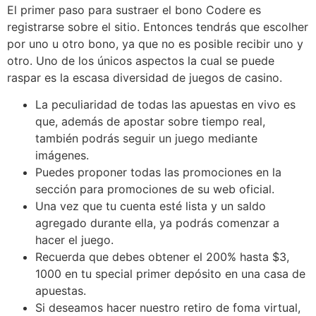
El primer paso para sustraer el bono Codere es
registrarse sobre el sitio. Entonces tendrás que escolher
por uno u otro bono, ya que no es posible recibir uno y
otro. Uno de los únicos aspectos la cual se puede
raspar es la escasa diversidad de juegos de casino.
La peculiaridad de todas las apuestas en vivo es
que, además de apostar sobre tiempo real,
también podrás seguir un juego mediante
imágenes.
Puedes proponer todas las promociones en la
sección para promociones de su web oficial.
Una vez que tu cuenta esté lista y un saldo
agregado durante ella, ya podrás comenzar a
hacer el juego.
Recuerda que debes obtener el 200% hasta $3,
1000 en tu special primer depósito en una casa de
apuestas.
Si deseamos hacer nuestro retiro de foma virtual,