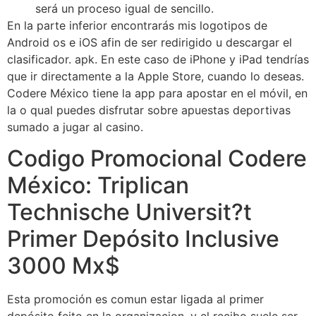
será un proceso igual de sencillo.
En la parte inferior encontrarás mis logotipos de
Android os e iOS afin de ser redirigido u descargar el
clasificador. apk. En este caso de iPhone y iPad tendrías
que ir directamente a la Apple Store, cuando lo deseas.
Codere México tiene la app para apostar en el móvil, en
la o qual puedes disfrutar sobre apuestas deportivas
sumado a jugar al casino.
Codigo Promocional Codere
México: Triplican
Technische Universit?t
Primer Depósito Inclusive
3000 Mx$
Esta promoción es comun estar ligada al primer