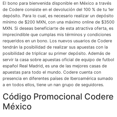
El bono para bienvenida disponible en México a través
de Codere consiste en el devolución del 100 % de tu 1er
depósito. Para lo cual, es necesario realizar un depósito
mínimo de $200 MXN, con una máximo online de $3500
MXN. Si deseas beneficiarte de esta atractiva oferta, es
imprecindible que cumplas mis términos y condiciones
requeridos en un bono. Los nuevos usuarios de Codere
tendrán la posibilidad de realizar sus apuestas con la
posibilidad de triplicar su primer depósito. Además de
servir la casa sobre apuestas oficial de equipo de futbol
español Real Madrid, es una de las mejores casas de
apuestas para todo el mundo. Codere cuenta con
presencia en diferentes países de Iberoamérica sumado
a en todos ellos, tiene un nan grupo de seguidores.
Código Promocional Codere
México