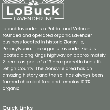
lobuck lavender is a Patriot and Veteran
founded and operated organic Lavender
business located in historic Zionsville,
Pennsylvania. The organic Lavender Field is
located along Kings highway on approximately
2 acres as part of a 13 acre parcel in beautiful
Lehigh County. The Zionsville area has an
amazing history and the soil has always been
farmed chemical free and remains 100%
organic.
Quick Links