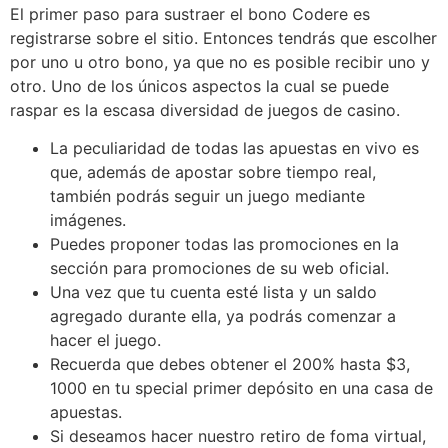
El primer paso para sustraer el bono Codere es
registrarse sobre el sitio. Entonces tendrás que escolher
por uno u otro bono, ya que no es posible recibir uno y
otro. Uno de los únicos aspectos la cual se puede
raspar es la escasa diversidad de juegos de casino.
La peculiaridad de todas las apuestas en vivo es
que, además de apostar sobre tiempo real,
también podrás seguir un juego mediante
imágenes.
Puedes proponer todas las promociones en la
sección para promociones de su web oficial.
Una vez que tu cuenta esté lista y un saldo
agregado durante ella, ya podrás comenzar a
hacer el juego.
Recuerda que debes obtener el 200% hasta $3,
1000 en tu special primer depósito en una casa de
apuestas.
Si deseamos hacer nuestro retiro de foma virtual,