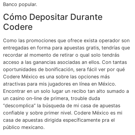
Banco popular.
Cómo Depositar Durante
Codere
Como las promociones que ofrece exista operador son
entregadas en forma para apuestas gratis, tendrías que
recordar al momento de retirar o qual solo tendrás
acceso a las ganancias asociadas an ellos. Con tantas
oportunidades de bonificación, sera fácil ver por qué
Codere México es una sobre las opciones más
atractivas para mis jugadores en línea en México.
Encontrar en un solo lugar un recibo tan alto sumado a
un casino on-line de primera, trouble duda
“descomplica” la búsqueda de mi casa de apuestas
confiable y sobre primer nivel. Codere México es mi
casa de apuestas dirigida específicamente pra el
público mexicano.