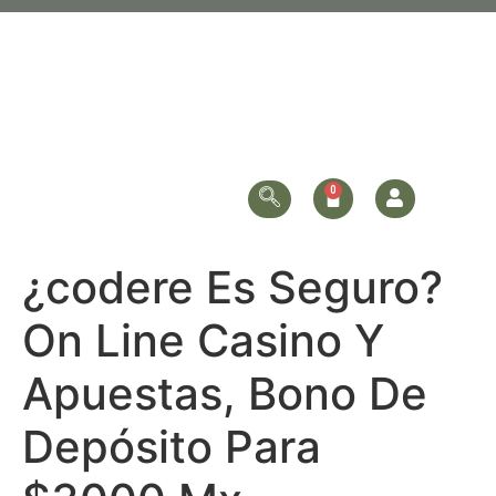
¿codere Es Seguro?
On Line Casino Y
Apuestas, Bono De
Depósito Para