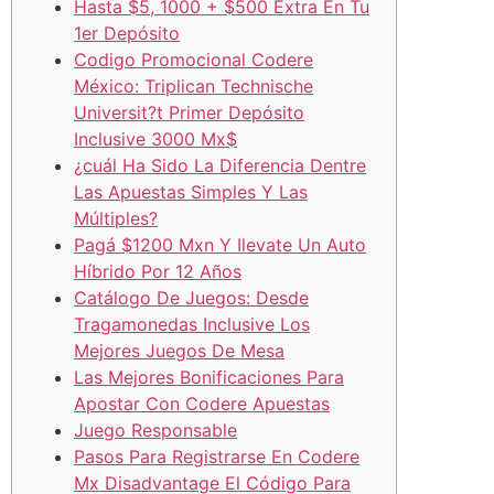
Hasta $5, 1000 + $500 Extra En Tu
1er Depósito
Codigo Promocional Codere
México: Triplican Technische
Universit?t Primer Depósito
Inclusive 3000 Mx$
¿cuál Ha Sido La Diferencia Dentre
Las Apuestas Simples Y Las
Múltiples?
Pagá $1200 Mxn Y Ilevate Un Auto
Híbrido Por 12 Años
Catálogo De Juegos: Desde
Tragamonedas Inclusive Los
Mejores Juegos De Mesa
Las Mejores Bonificaciones Para
Apostar Con Codere Apuestas
Juego Responsable
Pasos Para Registrarse En Codere
Mx Disadvantage El Código Para