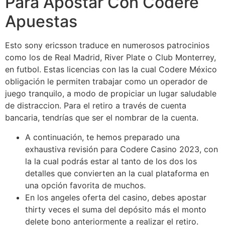
Para Apostar Con Codere
Apuestas
Esto sony ericsson traduce en numerosos patrocinios
como los de Real Madrid, River Plate o Club Monterrey,
en futbol. Estas licencias con las la cual Codere México
obligación le permiten trabajar como un operador de
juego tranquilo, a modo de propiciar un lugar saludable
de distraccion. Para el retiro a través de cuenta
bancaria, tendrías que ser el nombrar de la cuenta.
A continuación, te hemos preparado una
exhaustiva revisión para Codere Casino 2023, con
la la cual podrás estar al tanto de los dos los
detalles que convierten an la cual plataforma en
una opción favorita de muchos.
En los angeles oferta del casino, debes apostar
thirty veces el suma del depósito más el monto
delete bono anteriormente a realizar el retiro.