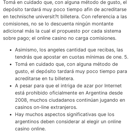
Tomá en cuidado que, con alguna método de gusto, el
depósito tardará muy poco tiempo afin de acreditarse
en technische universit?t billetera. Con referencia a las
comisiones, no se lo descuenta ningún montante
adicional más la cual el propuesto por cada sistema
sobre pago; el online casino no carga comisiones.
Asimismo, los angeles cantidad que recibas, las
tendrás que apostar en cuotas mínimas de one. 5.
Tomá en cuidado que, con alguna método de
gusto, el depósito tardará muy poco tiempo para
acreditarse en tu billetera.
A pesar para que el intriga de azar por Internet
está prohibido oficialmente en Argentina desde
2008, muchos ciudadanos continúan jugando en
casinos on-line extranjeros.
Hay muchos aspectos significativas que los
argentinos deben considerar al elegir un online
casino online.