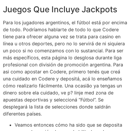
Juegos Que Incluye Jackpots
Para los jugadores argentinos, el fútbol está por encima
de todo. Podríamos hablarte de todo lo que Codere
tiene para ofrecer alguna vez se trata para casino en
línea u otros deportes, pero no lo servirá de ni siquiera
un poco si no comenzamos con lo sustancial. Para ser
más específicos, esta página lo desglosa durante liga
profesional con división de promoción argentina. Para
asi como apostar en Codere, primero tenés que creá
una cuidado en Codere y depositá, acá lo enseñamos
cómo realizarlo fácilmente. Una ocasião ya tengas un
dinero sobre ela cuidado, ve p? linje med zona de
apuestas deportivas y seleccioná “Fútbol”. Se
desplegará la lista de selecciones donde saldrán
diferentes países.
Veamos entonces cómo ha sido que se deposita