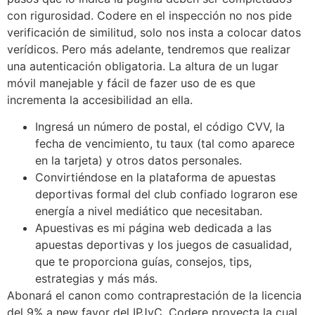
con rigurosidad. Codere en el inspección no nos pide
verificación de similitud, solo nos insta a colocar datos
verídicos. Pero más adelante, tendremos que realizar
una autenticación obligatoria. La altura de un lugar
móvil manejable y fácil de fazer uso de es que
incrementa la accesibilidad an ella.
Ingresá un número de postal, el código CVV, la
fecha de vencimiento, tu taux (tal como aparece
en la tarjeta) y otros datos personales.
Convirtiéndose en la plataforma de apuestas
deportivas formal del club confiado lograron ese
energía a nivel mediático que necesitaban.
Apuestivas es mi página web dedicada a las
apuestas deportivas y los juegos de casualidad,
que te proporciona guías, consejos, tips,
estrategias y más más.
Abonará el canon como contraprestación de la licencia
del 9% a new favor del IPJyC. Codere proyecta la cual,