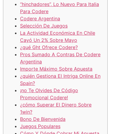
“hinchadores”, Lo Nuevo Para Italia
Para Codere
Codere Argentina
Selección De Juegos
La Actividad Económica En Chile
Cayó Un 2% Sobre Mayo
¿qué Ght Ofrece Codere?
Pros Sumado A Contras De Codere
Argentina
Importe Máximo Sobre Apuesta
¿quién Gestiona El Intriga Online En
Spain?
¡no Te Olvides De Código
Promocional Codere!
¿cómo Superar El Dinero Sobre
1win?
Bono De Bienvenida
Juegos Populares
Cómo Y Dónde Cobrar Mi Apuesta