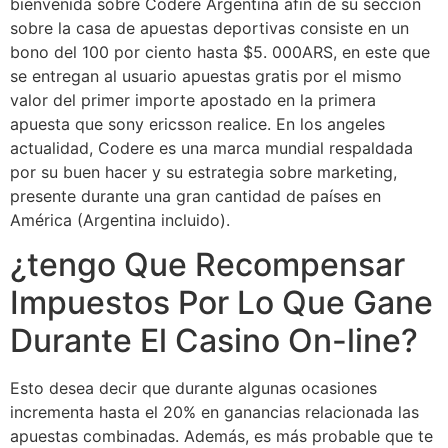
bienvenida sobre Codere Argentina afin de su sección
sobre la casa de apuestas deportivas consiste en un
bono del 100 por ciento hasta $5. 000ARS, en este que
se entregan al usuario apuestas gratis por el mismo
valor del primer importe apostado en la primera
apuesta que sony ericsson realice. En los angeles
actualidad, Codere es una marca mundial respaldada
por su buen hacer y su estrategia sobre marketing,
presente durante una gran cantidad de países en
América (Argentina incluido).
¿tengo Que Recompensar
Impuestos Por Lo Que Gane
Durante El Casino On-line?
Esto desea decir que durante algunas ocasiones
incrementa hasta el 20% en ganancias relacionada las
apuestas combinadas. Además, es más probable que te