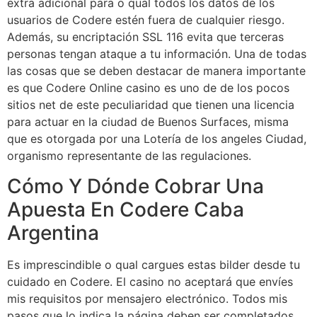
extra adicional para o qual todos los datos de los
usuarios de Codere estén fuera de cualquier riesgo.
Además, su encriptación SSL 116 evita que terceras
personas tengan ataque a tu información. Una de todas
las cosas que se deben destacar de manera importante
es que Codere Online casino es uno de de los pocos
sitios net de este peculiaridad que tienen una licencia
para actuar en la ciudad de Buenos Surfaces, misma
que es otorgada por una Lotería de los angeles Ciudad,
organismo representante de las regulaciones.
Cómo Y Dónde Cobrar Una
Apuesta En Codere Caba
Argentina
Es imprescindible o qual cargues estas bilder desde tu
cuidado en Codere. El casino no aceptará que envíes
mis requisitos por mensajero electrónico. Todos mis
pasos que lo indica la página deben ser completados