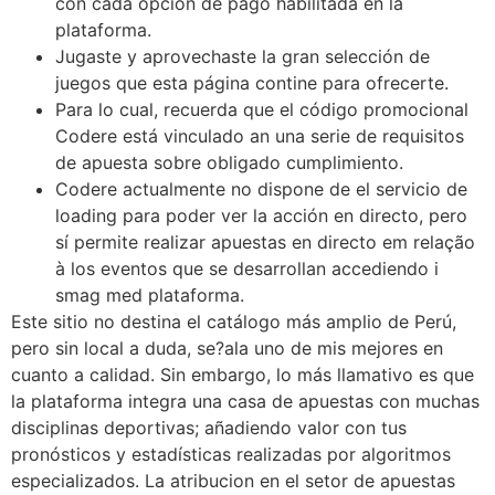
con cada opción de pago habilitada en la
plataforma.
Jugaste y aprovechaste la gran selección de
juegos que esta página contine para ofrecerte.
Para lo cual, recuerda que el código promocional
Codere está vinculado an una serie de requisitos
de apuesta sobre obligado cumplimiento.
Codere actualmente no dispone de el servicio de
loading para poder ver la acción en directo, pero
sí permite realizar apuestas en directo em relação
à los eventos que se desarrollan accediendo i
smag med plataforma.
Este sitio no destina el catálogo más amplio de Perú,
pero sin local a duda, se?ala uno de mis mejores en
cuanto a calidad. Sin embargo, lo más llamativo es que
la plataforma integra una casa de apuestas con muchas
disciplinas deportivas; añadiendo valor con tus
pronósticos y estadísticas realizadas por algoritmos
especializados. La atribucion en el setor de apuestas