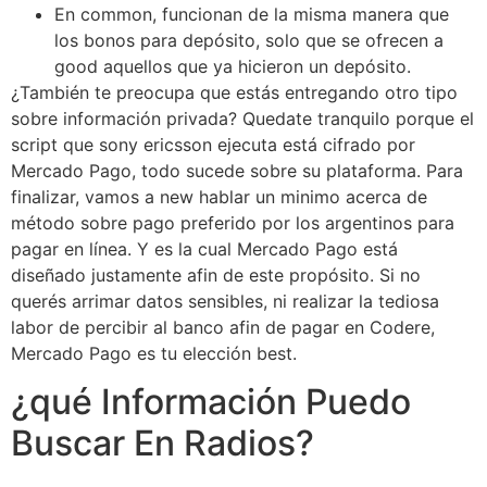
En common, funcionan de la misma manera que
los bonos para depósito, solo que se ofrecen a
good aquellos que ya hicieron un depósito.
¿También te preocupa que estás entregando otro tipo
sobre información privada? Quedate tranquilo porque el
script que sony ericsson ejecuta está cifrado por
Mercado Pago, todo sucede sobre su plataforma. Para
finalizar, vamos a new hablar un minimo acerca de
método sobre pago preferido por los argentinos para
pagar en línea. Y es la cual Mercado Pago está
diseñado justamente afin de este propósito. Si no
querés arrimar datos sensibles, ni realizar la tediosa
labor de percibir al banco afin de pagar en Codere,
Mercado Pago es tu elección best.
¿qué Información Puedo
Buscar En Radios?