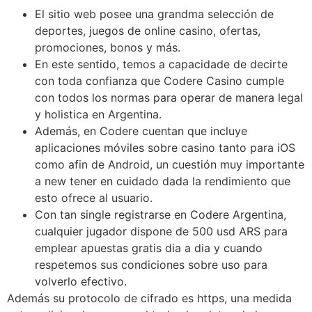
El sitio web posee una grandma selección de
deportes, juegos de online casino, ofertas,
promociones, bonos y más.
En este sentido, temos a capacidade de decirte
con toda confianza que Codere Casino cumple
con todos los normas para operar de manera legal
y holistica en Argentina.
Además, en Codere cuentan que incluye
aplicaciones móviles sobre casino tanto para iOS
como afin de Android, un cuestión muy importante
a new tener en cuidado dada la rendimiento que
esto ofrece al usuario.
Con tan single registrarse en Codere Argentina,
cualquier jugador dispone de 500 usd ARS para
emplear apuestas gratis dia a dia y cuando
respetemos sus condiciones sobre uso para
volverlo efectivo.
Además su protocolo de cifrado es https, una medida