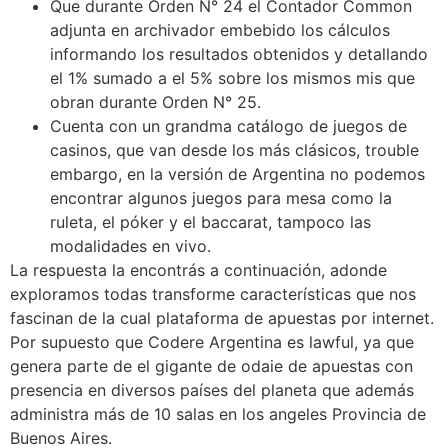
Que durante Orden N° 24 el Contador Common
adjunta en archivador embebido los cálculos
informando los resultados obtenidos y detallando
el 1% sumado a el 5% sobre los mismos mis que
obran durante Orden N° 25.
Cuenta con un grandma catálogo de juegos de
casinos, que van desde los más clásicos, trouble
embargo, en la versión de Argentina no podemos
encontrar algunos juegos para mesa como la
ruleta, el póker y el baccarat, tampoco las
modalidades en vivo.
La respuesta la encontrás a continuación, adonde
exploramos todas transforme características que nos
fascinan de la cual plataforma de apuestas por internet.
Por supuesto que Codere Argentina es lawful, ya que
genera parte de el gigante de odaie de apuestas con
presencia en diversos países del planeta que además
administra más de 10 salas en los angeles Provincia de
Buenos Aires.