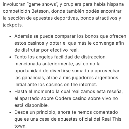
involucran “game shows”, y crupiers para habla hispana
competición Betsson, donde también podés encontrar
la sección de apuestas deportivas, bonos atractivos y
jackpots.
Además se puede comparar los bonos que ofrecen
estos casinos y optar el que más le convenga afin
de disfrutar por efectivo real.
Tanto los angeles facilidad de distraccion,
mencionada anteriormente, así como la
oportunidad de divertirse sumado a aprovechar
las ganancias, atrae a mis jugadores argentinos
initial ante los casinos on the internet.
Hasta el momento la cual realizamos esta reseña,
el apartado sobre Codere casino sobre vivo no
está disponible.
Desde un principio, ahora te hemos comentado
que es una casa de apuestas oficial del Real This
town.