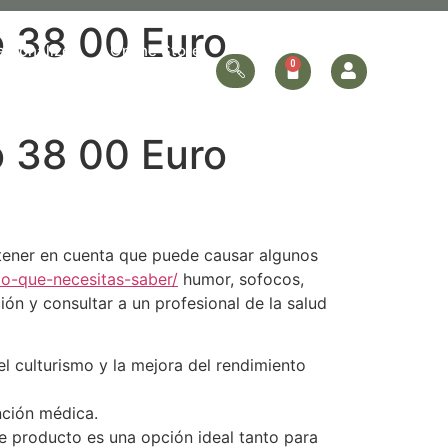
o 38 00 Euro
ersonalized
Online Store
Contact Us
o 38 00 Euro
 tener en cuenta que puede causar algunos
-lo-que-necesitas-saber/
humor, sofocos,
ón y consultar a un profesional de la salud
l culturismo y la mejora del rendimiento
nción médica.
te producto es una opción ideal tanto para