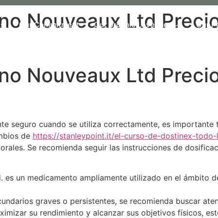
eno Nouveaux Ltd Preci
Us
Our Commitment
Our organic Lavender
Our P
eno Nouveaux Ltd Preci
nte seguro cuando se utiliza correctamente, es importante
ambios de
https://stanleypoint.it/el-curso-de-dostinex-todo
rales. Se recomienda seguir las instrucciones de dosificaci
. es un medicamento ampliamente utilizado en el ámbito de
cundarios graves o persistentes, se recomienda buscar ate
ximizar su rendimiento y alcanzar sus objetivos físicos, es