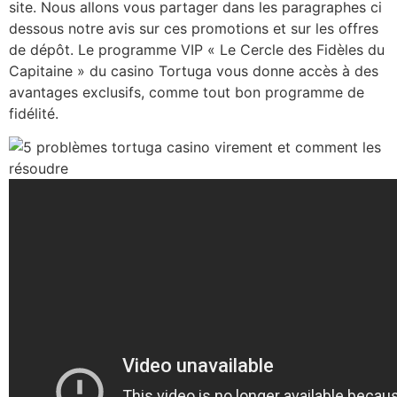
site. Nous allons vous partager dans les paragraphes ci
dessous notre avis sur ces promotions et sur les offres
de dépôt. Le programme VIP « Le Cercle des Fidèles du
Capitaine » du casino Tortuga vous donne accès à des
avantages exclusifs, comme tout bon programme de
fidélité.