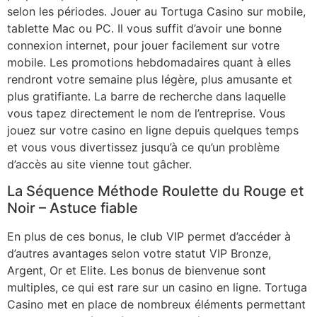
selon les périodes. Jouer au Tortuga Casino sur mobile,
tablette Mac ou PC. Il vous suffit d’avoir une bonne
connexion internet, pour jouer facilement sur votre
mobile. Les promotions hebdomadaires quant à elles
rendront votre semaine plus légère, plus amusante et
plus gratifiante. La barre de recherche dans laquelle
vous tapez directement le nom de l’entreprise. Vous
jouez sur votre casino en ligne depuis quelques temps
et vous vous divertissez jusqu’à ce qu’un problème
d’accès au site vienne tout gâcher.
La Séquence Méthode Roulette du Rouge et
Noir – Astuce fiable
En plus de ces bonus, le club VIP permet d’accéder à
d’autres avantages selon votre statut VIP Bronze,
Argent, Or et Elite. Les bonus de bienvenue sont
multiples, ce qui est rare sur un casino en ligne. Tortuga
Casino met en place de nombreux éléments permettant