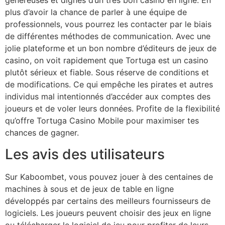
généreuses et dignes d’un très bon casino en ligne. En
plus d’avoir la chance de parler à une équipe de
professionnels, vous pourrez les contacter par le biais
de différentes méthodes de communication. Avec une
jolie plateforme et un bon nombre d’éditeurs de jeux de
casino, on voit rapidement que Tortuga est un casino
plutôt sérieux et fiable. Sous réserve de conditions et
de modifications. Ce qui empêche les pirates et autres
individus mal intentionnés d’accéder aux comptes des
joueurs et de voler leurs données. Profite de la flexibilité
qu’offre Tortuga Casino Mobile pour maximiser tes
chances de gagner.
Les avis des utilisateurs
Sur Kaboombet, vous pouvez jouer à des centaines de
machines à sous et de jeux de table en ligne
développés par certains des meilleurs fournisseurs de
logiciels. Les joueurs peuvent choisir des jeux en ligne
ou télécharger le logiciel de jeu pour profiter de leurs