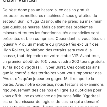
Ce n’est donc pas un hasard si ce casino gratuit
propose les meilleures machines à sous gratuites du
secteur. Sur Tortuga Casino, elle ne prend au maximum
que quelques heures. Mais ce sont des problèmes
mineurs et toutes les fonctionnalités essentielles sont
présentes et bien comprises. Cependant, si vous êtes un
joueur VIP ou un membre du groupe très exclusif des
High Rollers, le plafond des retraits sera revu à la
hausse, tout dépendra de votre statut VIP. Avant tout,
un premier dépôt de 10€ vous vaudra 200 tours gratuits
sur la slot d’Yggdrasil, Hyper Burst. Ces combats ainsi
que le contrôle des territoires vont vous rapporter des
PVs et dès qu’un joueur en gagne 15, il remporte la
partie. Avec notre expertise, nous testons et examinons
rigoureusement des casinos en ligne au quotidien pour
vous offrir une expérience de jeu sans faille. Yggdrasil
est un fournisseur de logiciel de casino qui a démarré