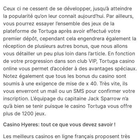
Ceux ci ne cessent de se développer, jusqu’à atteindre
la popularité qu’on leur connait aujourd’hui. Par ailleurs,
vous pourrez essayer l’ensemble des jeux de la
plateforme de Tortuga après avoir effectué votre
premier dépôt, cependant cela engendrera également la
réception de plusieurs autres bonus, que nous allons
vous détailler un peu plus loin dans l’article. En fonction
de votre progression dans son club VIP, Tortuga casino
online vous permet d’accéder à des avantages spéciaux.
Notez également que tous les bonus du casino sont
soumis à une exigence de mise de x 40. Très vite, ils
vous enverront un mail ou un SMS pour confirmer votre
inscription. L’équipage du capitaine Jack Sparrow n’a
qu’à bien se tenir puisque le casino Tortuga vous offre
plus de 1200 jeux.
Casino Hyeres: tout ce que vous devez savoir !
Les meilleurs casinos en ligne français proposent très