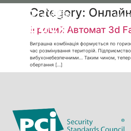
Category:
Oнлайн
About 
Ігровий Автомат 3d F
Виграшна комбінація формується по горизон
час розмінування територій. Підприємство
вибухонебезпечними… Таким чином, тепер ви
обертання […]