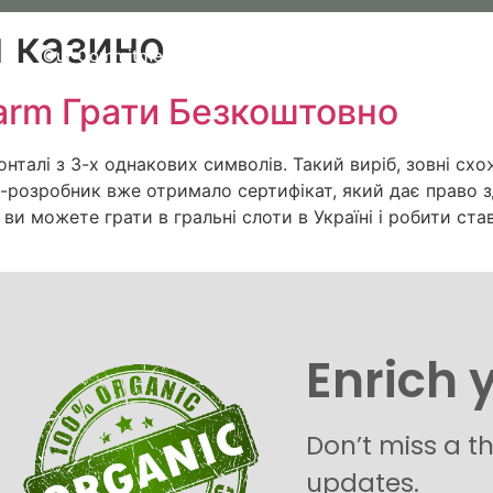
 казино
Us
Our Commitment
Our organic Lavender
Our P
arm Грати Безкоштовно
талі з 3-х однакових символів. Такий виріб, зовні схо
-розробник вже отримало сертифікат, який дає право зд
 можете грати в гральні слоти в Україні і робити став
Enrich 
Don’t miss a t
updates.