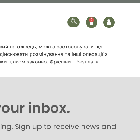
ersonalized
Online Store
Contact Us
жий на олівець, можна застосовувати під
ійснювати розмінування та інші операції з
ки цілком законно. Фріспіни – безплатні
your inbox.
hing. Sign up to receive news and