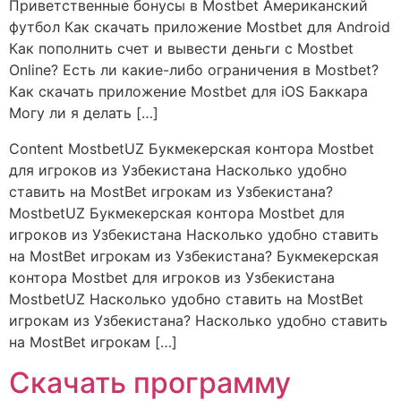
Приветственные бонусы в Mostbet Американский
футбол Как скачать приложение Mostbet для Android
Как пополнить счет и вывести деньги с Mostbet
Online? Есть ли какие-либо ограничения в Mostbet?
Как скачать приложение Mostbet для iOS Баккара
Могу ли я делать […]
Content MostbetUZ Букмекерская контора Mostbet
для игроков из Узбекистана Насколько удобно
ставить на MostBet игрокам из Узбекистана?
MostbetUZ Букмекерская контора Mostbet для
игроков из Узбекистана Насколько удобно ставить
на MostBet игрокам из Узбекистана? Букмекерская
контора Mostbet для игроков из Узбекистана
MostbetUZ Насколько удобно ставить на MostBet
игрокам из Узбекистана? Насколько удобно ставить
на MostBet игрокам […]
Скачать программу