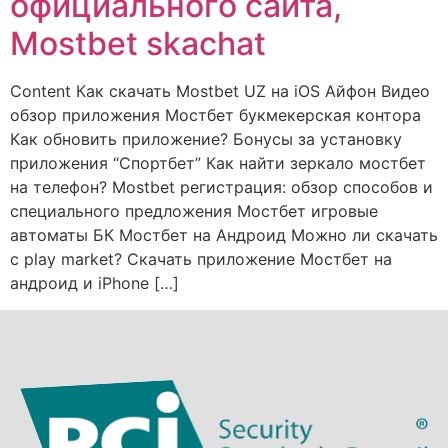
официального сайта,
Mostbet skachat
Content Как скачать Mostbet UZ на iOS Айфон Видео
обзор приложения Мостбет букмекерская контора
Как обновить приложение? Бонусы за установку
приложения “Спортбет” Как найти зеркало мостбет
на телефон? Mostbet регистрация: обзор способов и
специального предложения Мостбет игровые
автоматы БК Мостбет на Андроид Можно ли скачать
с play market? Cкачать приложение Мостбет на
андроид и iPhone […]