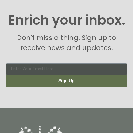
Enrich your inbox.
Don’t miss a thing. Sign up to
receive news and updates.
Sign Up