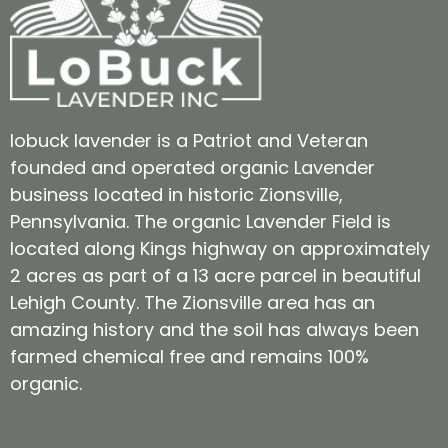
lobuck lavender is a Patriot and Veteran
founded and operated organic Lavender
business located in historic Zionsville,
Pennsylvania. The organic Lavender Field is
located along Kings highway on approximately
2 acres as part of a 13 acre parcel in beautiful
Lehigh County. The Zionsville area has an
amazing history and the soil has always been
farmed chemical free and remains 100%
organic.