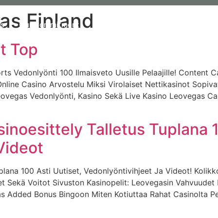
as Finland
Us
Our Commitment
Our organic Lavender
Our P
t Top
 Vedonlyönti 100 Ilmaisveto Uusille Pelaajille! Content Ca
ine Casino Arvostelu Miksi Virolaiset Nettikasinot Sopivat
Leovegas Vedonlyönti, Kasino Sekä Live Kasino Leovegas Ca
noesittely Talletus Tuplana 1
Videot
plana 100 Asti Uutiset, Vedonlyöntivihjeet Ja Videot! Koli
et Sekä Voitot Sivuston Kasinopelit: Leovegasin Vahvuudet
as Added Bonus Bingoon Miten Kotiuttaa Rahat Casinolta Pe