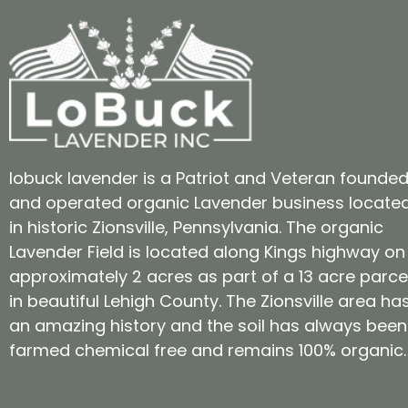
lobuck lavender is a Patriot and Veteran founde
and operated organic Lavender business locate
in historic Zionsville, Pennsylvania. The organic
Lavender Field is located along Kings highway on
approximately 2 acres as part of a 13 acre parce
in beautiful Lehigh County. The Zionsville area ha
an amazing history and the soil has always been
farmed chemical free and remains 100% organic.