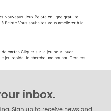
es Nouveaux Jeux Belote en ligne gratuite
es à Belote Vous souhaitez vous améliorer à la
e cartes Cliquer sur le jeu pour jouer
 Le jeu rapide Je cherche une nounou Derniers
your inbox.
hing. Sign up to receive news and