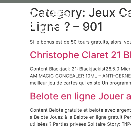
Category:
Jeux Ca
About 
Ligne ? – 901
Si le bonus est de 50 tours gratuits, alors, vo
Christophe Claret 21 
Content Blackjack 21: Blackjackist26.5.0 Micr
AM MAGIC CONCEALER 10ML – ANTI-CERNES JU
meilleur jeu de cartes qui existe Un progra
Belote en ligne Jouer a
Content Belote gratuite et belote avec argent
à Belote Jouez à la Belote en ligne gratuit P
utilisées ? Parties privées Solitaire Story: Tri