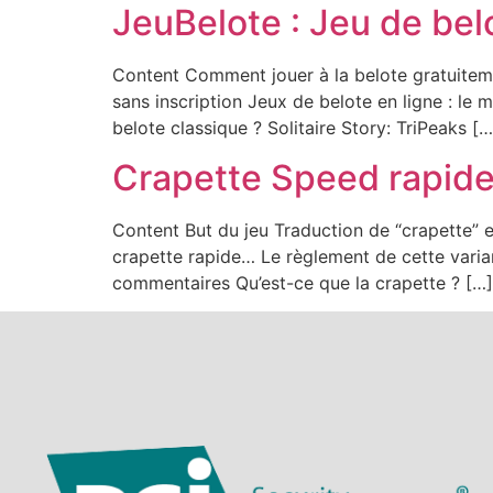
JeuBelote : Jeu de belo
Content Comment jouer à la belote gratuiteme
sans inscription Jeux de belote en ligne : le 
belote classique ? Solitaire Story: TriPeaks […
Crapette Speed rapide 
Content But du jeu Traduction de “crapette” 
crapette rapide… Le règlement de cette varia
commentaires Qu’est-ce que la crapette ? […]