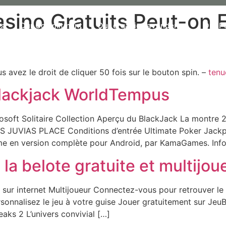
sino Gratuits Peut-on 
Us
Our Commitment
Our organic Lavender
Our P
us avez le droit de cliquer 50 fois sur le bouton spin. –
tenu
Blackjack WorldTempus
osoft Solitaire Collection Aperçu du BlackJack La montre 2
VIAS PLACE Conditions d’entrée Ultimate Poker Jackpot
mme en version complète pour Android, par KamaGames. Info
 la belote gratuite et multijou
 sur internet Multijoueur Connectez-vous pour retrouver le
ersonnalisez le jeu à votre guise Jouer gratuitement sur Je
Peaks 2 L’univers convivial […]