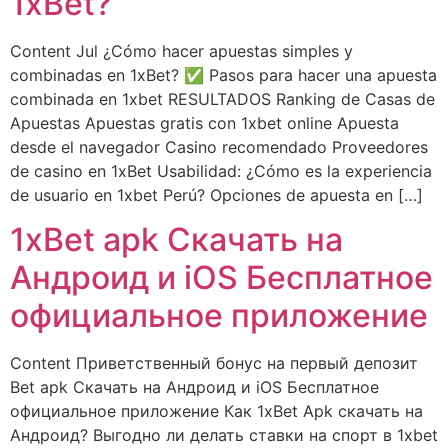
1xBet?
Content Jul ¿Cómo hacer apuestas simples y
combinadas en 1xBet? ✅ Pasos para hacer una apuesta
combinada en 1xbet RESULTADOS Ranking de Casas de
Apuestas Apuestas gratis con 1xbet online Apuesta
desde el navegador Casino recomendado Proveedores
de casino en 1xBet Usabilidad: ¿Cómo es la experiencia
de usuario en 1xbet Perú? Opciones de apuesta en […]
1xBet apk Скачать на
Андроид и iOS Бесплатное
официальное приложение
Content Приветственный бонус на первый депозит
Bet apk Скачать на Андроид и iOS Бесплатное
официальное приложение Как 1xBet Apk скачать на
Андроид? Выгодно ли делать ставки на спорт в 1xbet