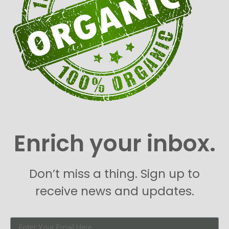
Enrich your inbox.
Don’t miss a thing. Sign up to
receive news and updates.