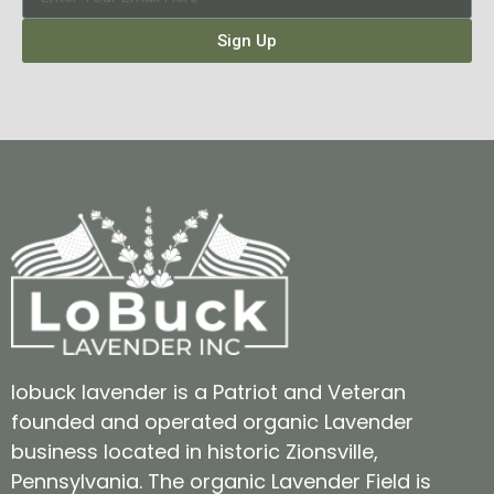
Sign Up
lobuck lavender is a Patriot and Veteran
founded and operated organic Lavender
business located in historic Zionsville,
Pennsylvania. The organic Lavender Field is