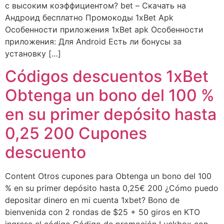
с высоким коэффициентом? bet – Скачать на
Андроид бесплатно Промокоды 1xBet Apk
Особенности приложения 1xBet apk Особенности
приложения: Для Android Есть ли бонусы за
установку […]
Códigos descuentos 1xBet
Obtenga un bono del 100 %
en su primer depósito hasta
0,25 200 Cupones
descuento
Content Otros cupones para Obtenga un bono del 100
% en su primer depósito hasta 0,25€ 200 ¿Cómo puedo
depositar dinero en mi cuenta 1xbet? Bono de
bienvenida con 2 rondas de $25 + 50 giros en KTO
ingrese el código Código de promoción Luckbox con