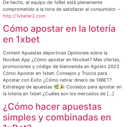
De hecho, el equipo de 1xBet está plenamente
comprometido a la hora de satisfacer al consumidor. –
http://1xbetar2.com
Cómo apostar en la lotería
en 1xbet
Content Apuestas deportivas Opiniones sobre la
Novibet App ¿Cómo apostar en Novibet? Más ofertas,
promociones y código de bienvenida en Agosto 2023
Cómo Apostar en 1xbet: Consejos y Trucos para
Apostar con Éxito ¿Cómo retirar dinero de 1XBET?
Estrategia de apuestas 🌿🎉 Consejos para apostar en
la lotería en 1xbet ¿Cuáles son los mercados de […]
¿Cómo hacer apuestas
simples y combinadas en