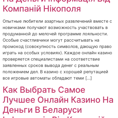
Компаній Нікополя
Опытные любители азартных развлечений вместе с
новичками получают возможность участвовать в
продуманной до мелочей программе лояльности.
Особые счастливчики могут рассчитывать на
промокод (совокупность символов, дающую право
играть на особых условиях). Каждое онлайн казино
проверяется специалистами на соответствие
заявленных сроков вывода денег с реальным
положением дел. В казино с хорошей репутацией
все игровые автоматы обладают теми […]
Как Выбрать Самое
Лучшее Онлайн Казино На
Деньги В Беларуси