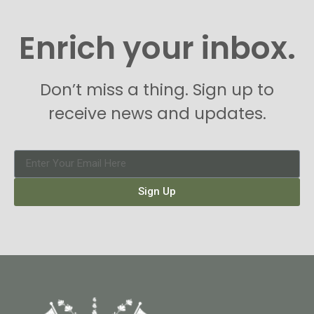
Enrich your inbox.
Don’t miss a thing. Sign up to
receive news and updates.
Sign Up