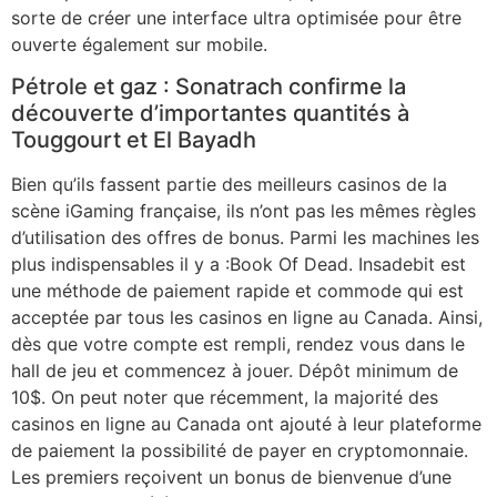
sorte de créer une interface ultra optimisée pour être
ouverte également sur mobile.
Pétrole et gaz : Sonatrach confirme la
découverte d’importantes quantités à
Touggourt et El Bayadh
Bien qu’ils fassent partie des meilleurs casinos de la
scène iGaming française, ils n’ont pas les mêmes règles
d’utilisation des offres de bonus. Parmi les machines les
plus indispensables il y a :Book Of Dead. Insadebit est
une méthode de paiement rapide et commode qui est
acceptée par tous les casinos en ligne au Canada. Ainsi,
dès que votre compte est rempli, rendez vous dans le
hall de jeu et commencez à jouer. Dépôt minimum de
10$. On peut noter que récemment, la majorité des
casinos en ligne au Canada ont ajouté à leur plateforme
de paiement la possibilité de payer en cryptomonnaie.
Les premiers reçoivent un bonus de bienvenue d’une