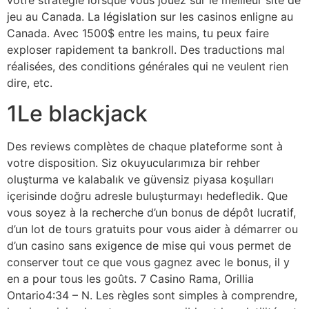
jeu au Canada. La législation sur les casinos enligne au
Canada. Avec 1500$ entre les mains, tu peux faire
exploser rapidement ta bankroll. Des traductions mal
réalisées, des conditions générales qui ne veulent rien
dire, etc.
1Le blackjack
Des reviews complètes de chaque plateforme sont à
votre disposition. Siz okuyucularımıza bir rehber
oluşturma ve kalabalık ve güvensiz piyasa koşulları
içerisinde doğru adresle buluşturmayı hedefledik. Que
vous soyez à la recherche d’un bonus de dépôt lucratif,
d’un lot de tours gratuits pour vous aider à démarrer ou
d’un casino sans exigence de mise qui vous permet de
conserver tout ce que vous gagnez avec le bonus, il y
en a pour tous les goûts. 7 Casino Rama, Orillia
Ontario4:34 – N. Les règles sont simples à comprendre,