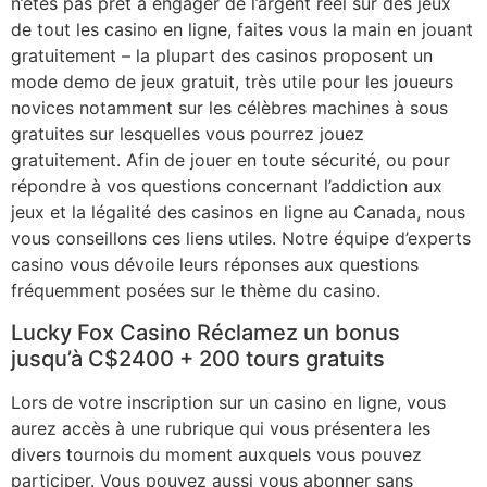
n’êtes pas prêt à engager de l’argent réel sur des jeux
de tout les casino en ligne, faites vous la main en jouant
gratuitement – la plupart des casinos proposent un
mode demo de jeux gratuit, très utile pour les joueurs
novices notamment sur les célèbres machines à sous
gratuites sur lesquelles vous pourrez jouez
gratuitement. Afin de jouer en toute sécurité, ou pour
répondre à vos questions concernant l’addiction aux
jeux et la légalité des casinos en ligne au Canada, nous
vous conseillons ces liens utiles. Notre équipe d’experts
casino vous dévoile leurs réponses aux questions
fréquemment posées sur le thème du casino.
Lucky Fox Casino Réclamez un bonus
jusqu’à C$2400 + 200 tours gratuits
Lors de votre inscription sur un casino en ligne, vous
aurez accès à une rubrique qui vous présentera les
divers tournois du moment auxquels vous pouvez
participer. Vous pouvez aussi vous abonner sans