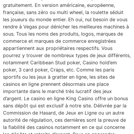
gratuitement. En version américaine, européenne,
française, sans zéro ou multi wheel, la roulette séduit
les joueurs du monde entier. Eh oui, nul besoin de vous
rendre à Vegas pour dénicher les meilleures machines à
sous. Tous les noms des produits, logos, marques de
commerce et marques de commerce enregistrées
appartiennent aux propriétaires respectifs. Vous
pourrez y trouver de nombreux types de jeux différents,
notamment Caribbean Stud poker, Casino hold’em
poker, 3 card poker, Craps, etc. Comme les paris
sportifs ou les jeux à gratter en ligne, les sites de
casinos en ligne prennent désormais une place
importante dans le marché très lucratif des jeux
d’argent. Le casino en ligne King Casino offre un bonus
sans dépôt qui est exclusif à notre site. Délivrée par la
Commission de Hasard, de Jeux en Ligne ou un autre
autorité de régulation, ces dernières sont la preuve de
la fiabilité des casinos notamment en ce qui concerne