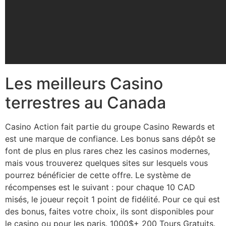
Les meilleurs Casino
terrestres au Canada
Casino Action fait partie du groupe Casino Rewards et
est une marque de confiance. Les bonus sans dépôt se
font de plus en plus rares chez les casinos modernes,
mais vous trouverez quelques sites sur lesquels vous
pourrez bénéficier de cette offre. Le système de
récompenses est le suivant : pour chaque 10 CAD
misés, le joueur reçoit 1 point de fidélité. Pour ce qui est
des bonus, faites votre choix, ils sont disponibles pour
le casino ou pour les paris. 1000$+ 200 Tours Gratuits.