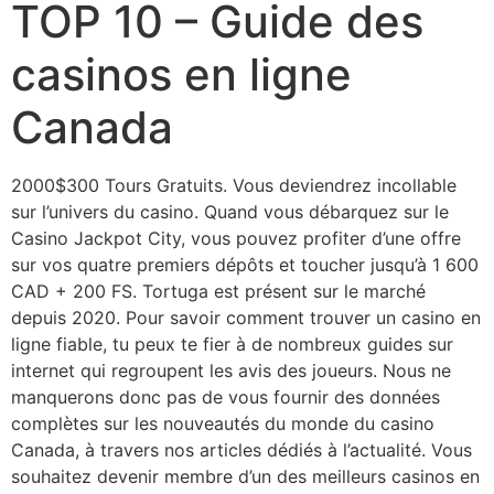
TOP 10 – Guide des
casinos en ligne
Canada
2000$300 Tours Gratuits. Vous deviendrez incollable
sur l’univers du casino. Quand vous débarquez sur le
Casino Jackpot City, vous pouvez profiter d’une offre
sur vos quatre premiers dépôts et toucher jusqu’à 1 600
CAD + 200 FS. Tortuga est présent sur le marché
depuis 2020. Pour savoir comment trouver un casino en
ligne fiable, tu peux te fier à de nombreux guides sur
internet qui regroupent les avis des joueurs. Nous ne
manquerons donc pas de vous fournir des données
complètes sur les nouveautés du monde du casino
Canada, à travers nos articles dédiés à l’actualité. Vous
souhaitez devenir membre d’un des meilleurs casinos en