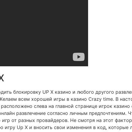
X
дить блокировку UP X казино и любого другого развле
 Желаем всем хорошей игры в казино Crazy time. В нас
расположено слева на главной странице игрок казино
нлайн развлечение согласно личным предпочтениям. Чт
игр от разных провайдеров. Не смотря на этот фактор
 игру Up X и вносить свои изменения в код, которые