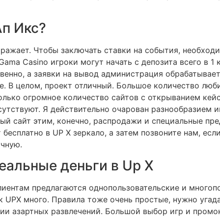
Ап Икс?
поражает. Чтобы заключать ставки на события, необход
Gama Casino игроки могут начать с депозита всего в 1
овенно, а заявки на вывод администрация обрабатывае
. В целом, проект отличный. Большое количество люби
олько огромное количество сайтов с открыванием кейсов
сутствуют. Я действительно очарован разнообразием иг
ный сайт этим, конечно, распродажи и специальные п
т бесплатно в UP X зеркало, а затем позвоните нам, ес
чную.
еальные деньги в Up X
лиентам предлагаются однопользовательские и многопо
 UPX много. Правила тоже очень простые, нужно угада
рии азартных развлечений. Большой выбор игр и промок