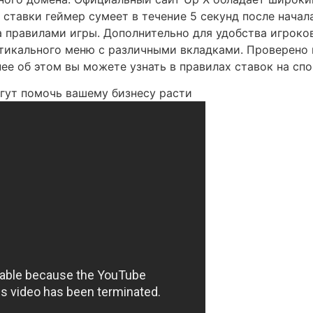
ставки геймер сумеет в течение 5 секунд после начал
а правилами игры. Дополнительно для удобства игроко
тикального меню с различными вкладками. Проверено 
е об этом вы можете узнать в правилах ставок на спо