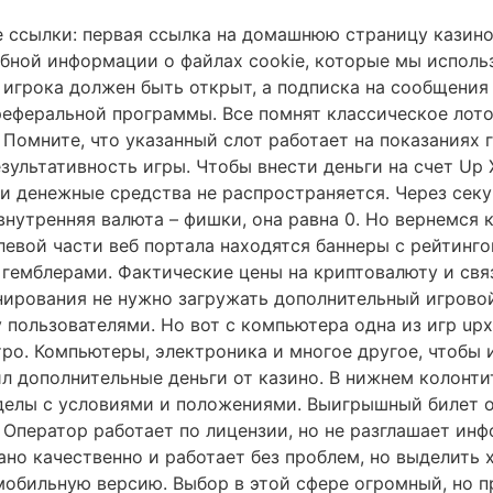
 ссылки: первая ссылка на домашнюю страницу казино 
обной информации о файлах cookie, которые мы исполь
игрока должен быть открыт, а подписка на сообщения 
еферальной программы. Все помнят классическое лото.
 Помните, что указанный слот работает на показаниях 
результативность игры. Чтобы внести деньги на счет Up
и денежные средства не распространяется. Через секу
внутренняя валюта – фишки, она равна 0. Но вернемся 
левой части веб портала находятся баннеры с рейтинг
 гемблерами. Фактические цены на криптовалюту и св
нирования не нужно загружать дополнительный игрово
пользователями. Но вот с компьютера одна из игр upx
ро. Компьютеры, электроника и многое другое, чтобы 
ил дополнительные деньги от казино. В нижнем колонт
зделы с условиями и положениями. Выигрышный билет о
. Оператор работает по лицензии, но не разглашает ин
но качественно и работает без проблем, но выделить 
 мобильную версию. Выбор в этой сфере огромный, но п