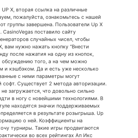
UP X, вторая ссылка на различные
зуем, пожалуйста, ознакомьтесь с нашей
от группы завершена. Пользователи Up X
 CasinoVegas поставило сайту
генераторов случайных чисел, чтобы
 X, вам нужно нажать кнопку “Внести
нду после нажатия на одну из кнопок,
к обсуждению того, а на чем можно
ом и кэшбэком. Да и есть уже несколько
язанные с ними параметры могут
й софт. Существует 2 метода авторизации.
 не загружается, что довольно сильно
идти в ногу с новейшими технологиями. В
итуле находятся значки поддерживаемых
пределяется в результате розыгрыша. Up
формацию о ней. Коэффициенты на
хочу турниры. Такие игры продвигаются
рактически во всех рейтингах Ап Икс