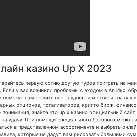
нлайн казино Up X 2023
старайтесь первую сотню другую туров поиграть на ми
 Если у вас возникли проблемы с входом в Ап Икс, об
 помогут вам решить все трудности и ответят на ваши
нарных опционов, тотализаторов, крипто бирж, финанс
го понимания, знайте что up x казино официальный сай
ь на удачу. При помощи специального бокового меню р
аться в представленном ассортименте и выбрать онлай
равила, которые не дадут вам рисковать большими сум