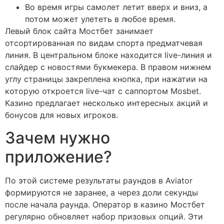
Во время игры самолет летит вверх и вниз, а
потом может улететь в любое время.
Левый блок сайта Мостбет занимает
отсортированная по видам спорта предматчевая
линия. В центральном блоке находится live-линия и
слайдер с новостями букмекера. В правом нижнем
углу страницы закреплена кнопка, при нажатии на
которую откроется live-чат с саппортом Mosbet.
Казино предлагает несколько интересных акций и
бонусов для новых игроков.
Зачем нужно
приложение?
По этой системе результаты раундов в Aviator
формируются не заранее, а через доли секунды
после начала раунда. Оператор в казино Мостбет
регулярно обновляет набор призовых опций. Эти