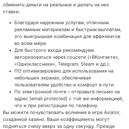
обменить деньги на реальные и делать на них
ставки.
Благодаря надежным услугам, отличным
рекламным материалам и быстрым выплатам,
это выигрышная комбинация для аффилиатов
во всем мире.
Для быстрого входа рекомендуем
авторизоваться через соцсети («ВКонтакте»,
«Одноклассники», Telegram, Steam и др.).
ПО оптимизировано для использования на
небольших экранах, обеспечивая
пользователям удобство и комфорт в пути.
По электронной почте – отправьте письмо на
адрес [email protected] с той же информацией,
что и при регистрации по телефону.
Вы можете почувствовать волнение в игре Aviator,
созданной казино. Ваши коэффициенты могут
подняться снизу вверх за одну секунду. Прежде