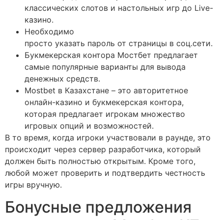
классических слотов и настольных игр до Live-
казино.
Необходимо
просто указать пароль от страницы в соц.сети.
Букмекерская контора Мостбет предлагает
самые популярные варианты для вывода
денежных средств.
Mostbet в Казахстане – это авторитетное
онлайн-казино и букмекерская контора,
которая предлагает игрокам множество
игровых опций и возможностей.
В то время, когда игроки участвовали в раунде, это
происходит через сервер разработчика, который
должен быть полностью открытым. Кроме того,
любой может проверить и подтвердить честность
игры вручную.
Бонусные предложения