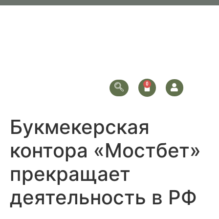
Букмекерская
контора «Мостбет»
прекращает
деятельность в РФ