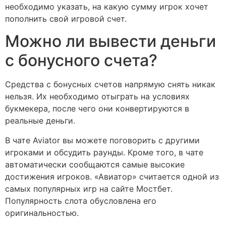
необходимо указать, на какую сумму игрок хочет
пополнить свой игровой счет.
Можно ли вывести деньги
с бонусного счета?
Средства с бонусных счетов напрямую снять никак
нельзя. Их необходимо отыграть на условиях
букмекера, после чего они конвертируются в
реальные деньги.
В чате Aviator вы можете поговорить с другими
игроками и обсудить раунды. Кроме того, в чате
автоматически сообщаются самые высокие
достижения игроков. «Авиатор» считается одной из
самых популярных игр на сайте Мостбет.
Популярность слота обусловлена его
оригинальностью.