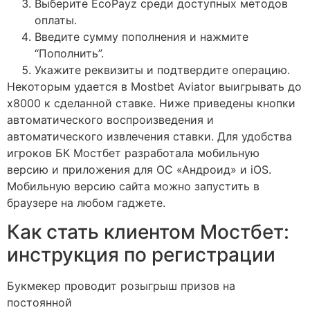
Выберите EcoPayz среди доступных методов
оплаты.
Введите сумму пополнения и нажмите
“Пополнить”.
Укажите реквизиты и подтвердите операцию.
Некоторым удается в Mostbet Aviator выигрывать до
х8000 к сделанной ставке. Ниже приведены кнопки
автоматического воспроизведения и
автоматического извлечения ставки. Для удобства
игроков БК Мостбет разработала мобильную
версию и приложения для ОС «Андроид» и iOS.
Мобильную версию сайта можно запустить в
браузере на любом гаджете.
Как стать клиентом Мостбет:
инструкция по регистрации
Букмекер проводит розыгрыш призов на
постоянной