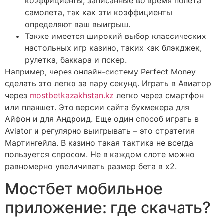
коэффициенты, записанные во время полета
самолета, так как эти коэффициенты
определяют ваш выигрыш.
Также имеется широкий выбор классических
настольных игр казино, таких как блэкджек,
рулетка, баккара и покер.
Например, через онлайн-систему Perfect Money
сделать это легко за пару секунд. Играть в Авиатор
через
mostbetkazakhstan.kz
легко через смартфон
или планшет. Это версии сайта букмекера для
Айфон и для Андроид. Еще один способ играть в
Aviator и регулярно выигрывать – это стратегия
Мартингейла. В казино такая тактика не всегда
пользуется спросом. Не в каждом слоте можно
равномерно увеличивать размер бета в х2.
Мостбет мобильное
приложение: где скачать?