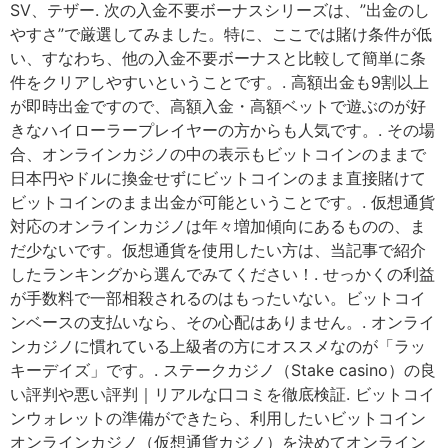
SV、テザー. 次の入金不要ボーナスシリーズは、”出金のし
やすさ”で厳選してみました。特に、ここでは賭け条件が低
い、すなわち、他の入金不要ボーナスと比較して簡単に条
件をクリアしやすいということです。. 高額出金も9割以上
が即時出金ですので、高額入金・高額ベットで遊ぶのが好
きなハイローラープレイヤーの方からも人気です。. その場
合、オンラインカジノの中の表示もビットコインのままで
日本円やドルに換金せずにビットコインのまま直接賭けて
ビットコインのまま出金が可能ということです。. 仮想通貨
対応のオンラインカジノは年々増加傾向にあるものの、ま
だ少ないです。仮想通貨を使用したい方は、当記事で紹介
したランキングから選んでみてください！. せっかくの利益
が手数料で一部相殺されるのはもったいない。ビットコイ
ンベースの支払いなら、その心配はありません。. オンライ
ンカジノに慣れている上級者の方にオススメなのが「ラッ
キーデイズ」です。. ステークカジノ（Stake casino）の良
い評判や悪い評判｜リアルな口コミを徹底検証. ビットコイ
ンウォレットの準備ができたら、利用したいビットコイン
オンラインカジノ（仮想通貨カジノ）を決めてオンライン