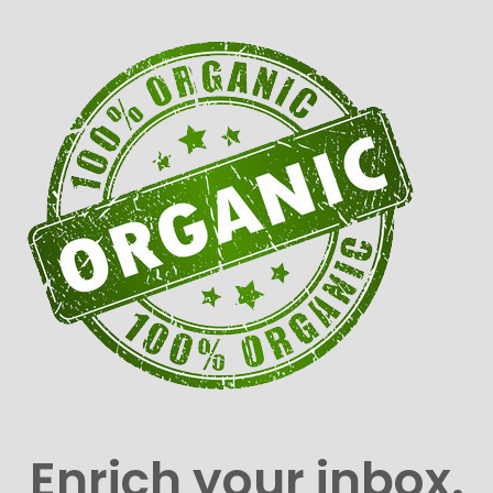
Enrich your inbox.