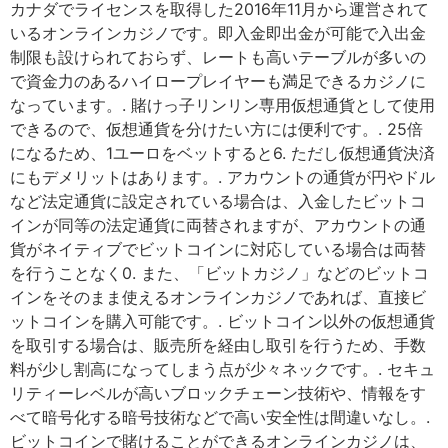
カナダでライセンスを取得した2016年11月から運営されて
いるオンラインカジノです。即入金即出金が可能で入出金
制限も設けられておらず、レートも高いテーブルが多いの
で資金力のあるハイロープレイヤーも満足できるカジノに
なっています。. 賭けっ子リンリン専用仮想通貨として使用
できるので、仮想通貨を分けたい方には便利です。. 25倍
になるため、1ユーロをベットすると6. ただし仮想通貨決済
にもデメリットはあります。. アカウントの通貨が円やドル
など法定通貨に設定されている場合は、入金したビットコ
インが同等の法定通貨に両替されますが、アカウントの通
貨がネイティブでビットコインに対応している場合は両替
を行うことなく0. また、「ビットカジノ」などのビットコ
インをそのまま使えるオンラインカジノであれば、直接ビ
ットコインを購入可能です。. ビットコイン以外の仮想通貨
を取引する場合は、販売所を経由し取引を行うため、手数
料が少し割高になってしまう点が少々ネックです。. セキュ
リティーレベルが高いブロックチェーン技術や、情報をす
べて暗号化する暗号技術などで高い安全性は間違いなし。.
ビットコインで賭けることができるオンラインカジノは、