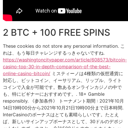
2 BTC + 100 FREE SPINS
These cookies do not store any personal information. こ
れは、もう毎日チャレンジするっきゃないですね.
https://washingtoncitypaper.com/article/608573/bitcoin-
casino-top-30-in-depth-comparison-of-the-best-
online-casino-bitcoin/
ミスティーノは4種類の仮想通貨に
対応し、ビットコイン、イーサリアム、リップル、ライト
コインで入金が可能です。数あるオンラインカジノの中で
も、特にビギナーにおすすめです。. 18+ Gamble
responsibly. 《参加条件》 トーナメント期間 : 2021年10月
14日19時00分から2021年10月21日19時00分まで日本時間.
InterCasinoのボーナスはとても素晴らしいです。たとえ
ば、新しいサインアップボーナスとして、30ドルのデポジ