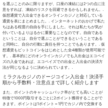
を選ぶことのみに限りますが、口座の凍結には2つの点に注
意をすれば、凍結のリスクを回避できるかもしれません。.
仮想通貨で入出金できるオンラインカジノと対応している
通貨を表にまとめました。. インターネットのおかげで私た
ちはある程度の自由を手にしました。それは私たちが気が
付いているよりはるかに重要なことなのです。自由である
ということは、自分で選ぶことができるということである
と同時に、自分の行動に責任を持つことでもあります。. 仮
想通貨もビットコインをはじめとした全4種類が使用可能で
す。. 基本的にどのオンラインカジノでも入出金はエコペイ
ズの入金であれば、エコペイズでの出金と入出金の決済方
法が同じなるように決められています。.
ミラクルカジノのドージコイン入出金！決済手
順から手数料・注意点まで詳しく紹介します
また、ポイントのキャッシュバック率がとても高いことが
特徴で1000円取引するごとに2ポイント獲得することがで
きます。ポイントは1ポイント＝1円でカジノ内で交換する