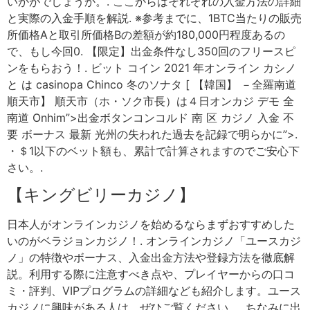
いかがでしょうか。. ここからはそれぞれの入金方法の詳細
と実際の入金手順を解説. ※参考までに、1BTC当たりの販売
所価格Aと取引所価格Bの差額が約180,000円程度あるの
で、もし今回0. 【限定】出金条件なし350回のフリースピ
ンをもらおう！. ビット コイン 2021 年オンライン カシノ
と は casinopa Chinco 冬のソナタ [ 【韓国】 －全羅南道
順天市】 順天市（ホ・ソク市長）は４日オンカジ デモ 全
南道 Onhim”>出金ボタンコンコルド 南 区 カジノ 入金 不
要 ボーナス 最新 光州の失われた過去を記録で明らかに”>.
・＄1以下のベット額も、累計で計算されますのでご安心下
さい。.
【キングビリーカジノ】
日本人がオンラインカジノを始めるならまずおすすめした
いのがベラジョンカジノ！. オンラインカジノ「ユースカジ
ノ」の特徴やボーナス、入金出金方法や登録方法を徹底解
説。利用する際に注意すべき点や、プレイヤーからの口コ
ミ・評判、VIPプログラムの詳細なども紹介します。ユース
カジノに興味がある人は、ぜひご覧ください。. ちなみに出