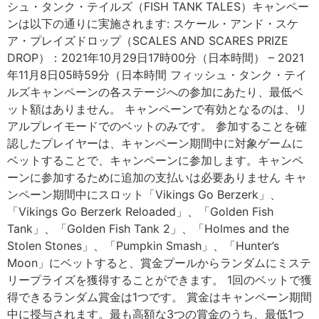
シュ・タンク・テイルズ（FISH TANK TALES）キャンペー
ンは以下の通りに実施されます: スケール・アンド・スケ
ア・プレイズドロップ（SCALES AND SCARES PRIZE
DROP）：2021年10月29日17時00分（日本時間） – 2021
年11月8日05時59分（日本時間 フィッシュ・タンク・テイ
ルズキャンペーンの各ステージへの参加にあたり、最低ベ
ット額はありません。 キャンペーンで有効となるのは、リ
アルプレイモードでのベットのみです。 参加することを確
認したプレイヤーは、キャンペーン期間中に対象ゲームに
ベットすることで、キャンペーンに参加します。キャンペ
ーンに参加するために追加の支払いは必要ありません キャ
ンペーン期間中にスロット「Vikings Go Berzerk」、
「Vikings Go Berzerk Reloaded」、「Golden Fish
Tank」、「Golden Fish Tank 2」、「Holmes and the
Stolen Stones」、「Pumpkin Smash」、「Hunter’s
Moon」にベットすると、賞金プールからランダムにミステ
リープライズを獲得することができます。 1回のベットで獲
得できるランダム賞金は1つです。 賞金はキャンペーン期間
中に授与されます。最も高額な3つの賞金のうち、最低1つ