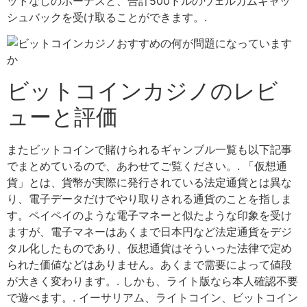
ットなしのボーナスと、合計500ドルのウェルカムキャッ
シュバックを受け取ることができます。.
ビットコインカジノのレビ
ューと評価
またビットコインで賭けられるギャンブル一覧も以下記事
でまとめているので、あわせてご覧ください。. 「仮想通
貨」とは、貨幣が実際に発行されている法定通貨とは異な
り、電子データだけでやり取りされる通貨のことを指しま
す。ペイペイのような電子マネーと似たような印象を受け
ますが、電子マネーはあくまで日本円など法定通貨をデジ
タル化したものであり、仮想通貨はそういった法律で定め
られた価値などはありません。あくまで需要によって値段
が大きく変わります。. しかも、ライト版なら本人確認不要
で遊べます。. イーサリアム、ライトコイン、ビットコイン