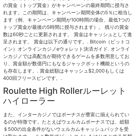
の賞金（トップ賞金）がキャンペーンの最終期間に授与さ
れます。この期間は、キャンペーン期間全体の5％に相当し
ます（例、キャンペーン期間が100時間の場合、最低1つの
トップ賞金が最後の5時間に授与されます）。 残りの賞金
数は60秒ごとに更新されます。 賞金はキャッシュとして進
呈されます。 賞金は以下の通りです。. Bitcoin（ビットコ
イン）オンラインカジノeウォレット決済ガイド. オンライ
ンカジノでは高配当が期待できるゲームを多数用意してお
り、賞金額が数億円にもなるジャックボット機能というの
も存在します。. 賞金総額はキャッシュ$2,000もしくは
400回フリースピンです。.
Roulette High Rollerルーレット
ハイローラー
また、インターカジノではボーナスが豊富に揃えられてい
るのが特徴です。たとえばウェルカムボーナスでは、総額
＄500の出金条件がないウェルカムキャッシュバックを受