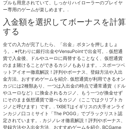
ブルも用意されていて、しっかりハイローラーのプレイヤ
ー専用のゲームが楽しめます。.
入金額を選択してボーナスを計算
する
全ての入力が完了したら、「出金」ボタンを押しましょ
う。. ※代わりに銀行出金やVensuPointで出金可。. 仮想通
貨で入金後、ドルやユーロに両替することなく、仮想通貨
のまま賭けることができるカジノもあります。. スポーツベ
ットアイオー徹底解説！評判やボーナス、登録方法や入出
金方法、おすすめゲームを紹介. 仮想通貨が利用できるオン
カジには2種類あり、一つは入出金の時点で通常通貨（ドル
やユーロなど）に換金されるカジノ、もう一つが換金せず
にそのまま仮想通貨で遊べるカジノ（ここではクリプトカ
ジノと呼びます）です。. 1XBETはイギリスの大手オンライ
ンカジノ口コミサイト「The POGG」でブラックリスト認
定されています。. カジノレオ徹底解説！評判やボーナス、
登録方法や入出金方法、おすすめゲームを紹介. BCGame