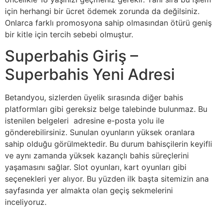
için herhangi bir ücret ödemek zorunda da değilsiniz.
Onlarca farklı promosyona sahip olmasından ötürü geniş
bir kitle için tercih sebebi olmuştur.
Superbahis Giriş –
Superbahis Yeni Adresi
Betandyou, sizlerden üyelik sırasında diğer bahis
platformları gibi gereksiz belge talebinde bulunmaz. Bu
istenilen belgeleri adresine e-posta yolu ile
gönderebilirsiniz. Sunulan oyunların yüksek oranlara
sahip olduğu görülmektedir. Bu durum bahisçilerin keyifli
ve aynı zamanda yüksek kazançlı bahis süreçlerini
yaşamasını sağlar. Slot oyunları, kart oyunları gibi
seçenekleri yer alıyor. Bu yüzden ilk başta sitemizin ana
sayfasında yer almakta olan geçiş sekmelerini
inceliyoruz.