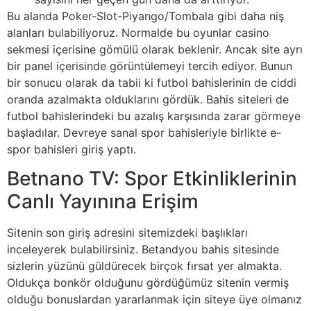
Bu alanda Poker-Slot-Piyango/Tombala gibi daha niş
alanları bulabiliyoruz. Normalde bu oyunlar casino
sekmesi içerisine gömülü olarak beklenir. Ancak site ayrı
bir panel içerisinde görüntülemeyi tercih ediyor. Bunun
bir sonucu olarak da tabii ki futbol bahislerinin de ciddi
oranda azalmakta olduklarını gördük. Bahis siteleri de
futbol bahislerindeki bu azalış karşısında zarar görmeye
başladılar. Devreye sanal spor bahisleriyle birlikte e-
spor bahisleri giriş yaptı.
Betnano TV: Spor Etkinliklerinin
Canlı Yayınına Erişim
Sitenin son giriş adresini sitemizdeki başlıkları
inceleyerek bulabilirsiniz. Betandyou bahis sitesinde
sizlerin yüzünü güldürecek birçok fırsat yer almakta.
Oldukça bonkör olduğunu gördüğümüz sitenin vermiş
olduğu bonuslardan yararlanmak için siteye üye olmanız