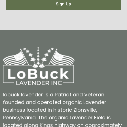
Sign Up
lobuck lavender is a Patriot and Veteran
founded and operated organic Lavender
business located in historic Zionsville,
Pennsylvania. The organic Lavender Field is
located along Kings highway on approximately