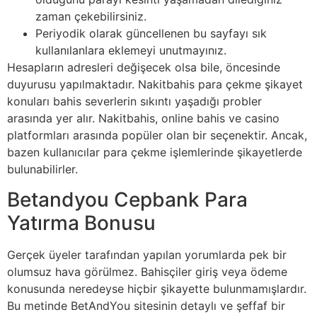
zaman çekebilirsiniz.
Periyodik olarak güncellenen bu sayfayı sık
kullanılanlara eklemeyi unutmayınız.
Hesapların adresleri değişecek olsa bile, öncesinde
duyurusu yapılmaktadır. Nakitbahis para çekme şikayet
konuları bahis severlerin sıkıntı yaşadığı probler
arasında yer alır. Nakitbahis, online bahis ve casino
platformları arasında popüler olan bir seçenektir. Ancak,
bazen kullanıcılar para çekme işlemlerinde şikayetlerde
bulunabilirler.
Betandyou Cepbank Para
Yatırma Bonusu
Gerçek üyeler tarafından yapılan yorumlarda pek bir
olumsuz hava görülmez. Bahisçiler giriş veya ödeme
konusunda neredeyse hiçbir şikayette bulunmamışlardır.
Bu metinde BetAndYou sitesinin detaylı ve şeffaf bir