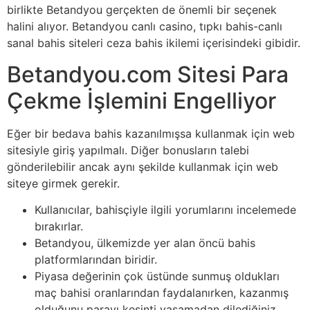
birlikte Betandyou gerçekten de önemli bir seçenek
halini alıyor. Betandyou canlı casino, tıpkı bahis-canlı
sanal bahis siteleri ceza bahis ikilemi içerisindeki gibidir.
Betandyou.com Sitesi Para
Çekme İşlemini Engelliyor
Eğer bir bedava bahis kazanılmışsa kullanmak için web
sitesiyle giriş yapılmalı. Diğer bonusların talebi
gönderilebilir ancak aynı şekilde kullanmak için web
siteye girmek gerekir.
Kullanıcılar, bahisçiyle ilgili yorumlarını incelemede
bırakırlar.
Betandyou, ülkemizde yer alan öncü bahis
platformlarından biridir.
Piyasa değerinin çok üstünde sunmuş oldukları
maç bahisi oranlarından faydalanırken, kazanmış
olduğunu parayı kesinti yaşamadan dilediğiniz