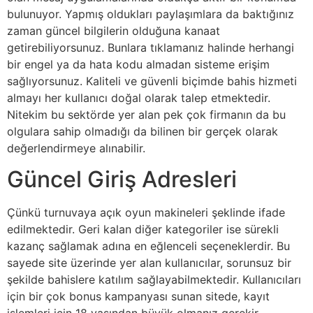
bulunuyor. Yapmış oldukları paylaşımlara da baktığınız
zaman güncel bilgilerin olduğuna kanaat
getirebiliyorsunuz. Bunlara tıklamanız halinde herhangi
bir engel ya da hata kodu almadan sisteme erişim
sağlıyorsunuz. Kaliteli ve güvenli biçimde bahis hizmeti
almayı her kullanıcı doğal olarak talep etmektedir.
Nitekim bu sektörde yer alan pek çok firmanın da bu
olgulara sahip olmadığı da bilinen bir gerçek olarak
değerlendirmeye alınabilir.
Güncel Giriş Adresleri
Çünkü turnuvaya açık oyun makineleri şeklinde ifade
edilmektedir. Geri kalan diğer kategoriler ise sürekli
kazanç sağlamak adına en eğlenceli seçeneklerdir. Bu
sayede site üzerinde yer alan kullanıcılar, sorunsuz bir
şekilde bahislere katılım sağlayabilmektedir. Kullanıcıları
için bir çok bonus kampanyası sunan sitede, kayıt