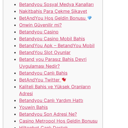
Betandyou Sosyal Medya Kanalları
Nakitbahis Para Çekme Şikayet
BetAndYou Hoş Geldin Bonusu
Onwin Güvenilir mi?
Betandyou Casino
Betandyou Casino Mobil Bahis
BetandYou Apk – BetandYou Mobil
BetandYou Slot Oyunlar
Betand you Parasız Bahis Devri
Uygulaması Nedir?
Betandyou Canlı Bahis
BetAndYou Twitter
Kaliteli Bahis ve Yüksek Oranların
Adresi
Betandyou Canlı Yardım Hattı
Youwin Bahis
Betandyou Son Adresi Ne?
Casino Metropol Hoş Geldin Bonusu
Hiltonbet Canlı Destek