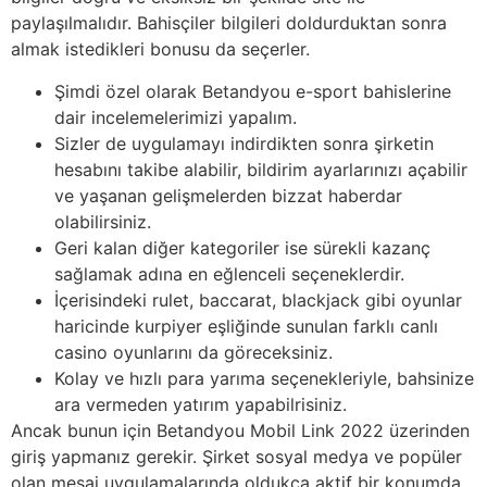
paylaşılmalıdır. Bahisçiler bilgileri doldurduktan sonra
almak istedikleri bonusu da seçerler.
Şimdi özel olarak Betandyou e-sport bahislerine
dair incelemelerimizi yapalım.
Sizler de uygulamayı indirdikten sonra şirketin
hesabını takibe alabilir, bildirim ayarlarınızı açabilir
ve yaşanan gelişmelerden bizzat haberdar
olabilirsiniz.
Geri kalan diğer kategoriler ise sürekli kazanç
sağlamak adına en eğlenceli seçeneklerdir.
İçerisindeki rulet, baccarat, blackjack gibi oyunlar
haricinde kurpiyer eşliğinde sunulan farklı canlı
casino oyunlarını da göreceksiniz.
Kolay ve hızlı para yarıma seçenekleriyle, bahsinize
ara vermeden yatırım yapabilrisiniz.
Ancak bunun için Betandyou Mobil Link 2022 üzerinden
giriş yapmanız gerekir. Şirket sosyal medya ve popüler
olan mesaj uygulamalarında oldukça aktif bir konumda