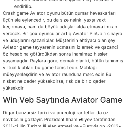
endirilib.
Crash game Aviator oyunu bütün qumar həvəskarları
üçün əla əyləncədir, bu da sizə nəinki yaxşı vaxt
keçirməyə, həm də böyük uduşlar əldə etməyə imkan
verəcək. Bir çox oyuncular artıq Aviator PinUp ’i sınayıb
və uduşlarını qazaniblar. Müştərinin ehtiyacı olan şey
Aviator game təyyarənin ucmasını izləmək və qazanci
öz hesabına götürdükdən sonra inanılmaz hisslər
yaşamaqdır. Rəylərə görə, demək olar ki, bütün tanınmış
virtual klublari bu game təmsil edir. Məbləği
müəyyənləşdirin və aviator raunduna mərc edin Bu
nisbət nə qədər yüksəkdirsə, risk də bir o qədər
yüksəkdir
Win Veb Saytında Aviator Game
Digər bənzərsiz tarixi və arxeoloji raritetlər də öz
növbəsini gözləyir. Prezident İlham Əliyev tərəfindən
2011-ci ilin Turizm İli elan etməsi və «Eurovision -2012»