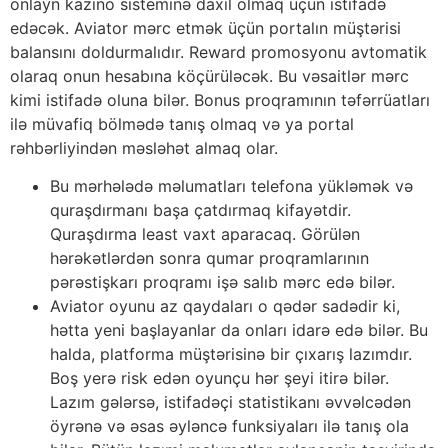
onlayn kazino sisteminə daxil olmaq üçün istifadə
edəcək. Aviator mərc etmək üçün portalın müştərisi
balansını doldurmalıdır. Reward promosyonu avtomatik
olaraq onun hesabına köçürüləcək. Bu vəsaitlər mərc
kimi istifadə oluna bilər. Bonus proqramının təfərrüatları
ilə müvafiq bölmədə tanış olmaq və ya portal
rəhbərliyindən məsləhət almaq olar.
Bu mərhələdə məlumatları telefona yükləmək və
quraşdırmanı başa çatdırmaq kifayətdir.
Quraşdırma least vaxt aparacaq. Görülən
hərəkətlərdən sonra qumar proqramlarının
pərəstişkarı proqramı işə salıb mərc edə bilər.
Aviator oyunu az qaydaları o qədər sadədir ki,
hətta yeni başlayanlar da onları idarə edə bilər. Bu
halda, platforma müştərisinə bir çıxarış lazımdır.
Boş yerə risk edən oyunçu hər şeyi itirə bilər.
Lazım gələrsə, istifadəçi statistikanı əvvəlcədən
öyrənə və əsas əyləncə funksiyaları ilə tanış ola