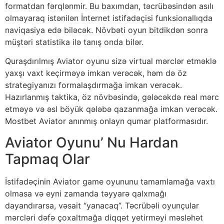
formatdan fərqlənmir. Bu baxımdan, təcrübəsindən asılı
olmayaraq istənilən İnternet istifadəçisi funksionallıqda
naviqasiya edə biləcək. Növbəti oyun bitdikdən sonra
müştəri statistika ilə tanış onda bilər.
Quraşdırılmış Aviator oyunu sizə virtual mərclər etməklə
yaxşı vaxt keçirməyə imkan verəcək, həm də öz
strategiyanızı formalaşdırmağa imkan verəcək.
Hazırlanmış taktika, öz növbəsində, gələcəkdə real mərc
etməyə və əsl böyük qələbə qazanmağa imkan verəcək.
Mostbet Aviator anınmış onlayn qumar platformasıdır.
Aviator Oyunu’ Nu Hardan
Tapmaq Olar
İstifadəçinin Aviator game oyununu tamamlamağa vaxtı
olmasa və eyni zamanda təyyarə qalxmağı
dayandırarsa, vəsait “yanacaq”. Təcrübəli oyunçular
mərcləri dəfə çoxaltmağa diqqət yetirməyi məsləhət