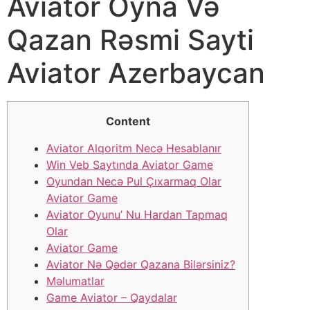
Aviator Oyna Və
Qazan Rəsmi Sayti
Aviator Azerbaycan
Content
Aviator Alqoritm Necə Hesablanır
Win Veb Saytında Aviator Game
Oyundan Necə Pul Çıxarmaq Olar
Aviator Game
Aviator Oyunu’ Nu Hardan Tapmaq
Olar
Aviator Game
Aviator Nə Qədər Qazana Bilərsiniz?
Məlumatlar
Game Aviator – Qaydalar