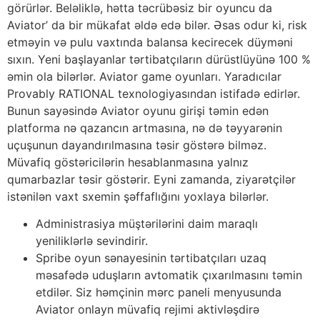
görürlər. Beləliklə, hətta təcrübəsiz bir oyuncu da
Aviator’ da bir mükafat əldə edə bilər. Əsas odur ki, risk
etməyin və pulu vaxtında balansa kecirecek düyməni
sıxın. Yeni başlayanlar tərtibatçıların dürüstlüyünə 100 %
əmin ola bilərlər. Aviator game oyunları. Yaradıcılar
Provably RATIONAL texnologiyasından istifadə edirlər.
Bunun sayəsində Aviator oyunu girişi təmin edən
platforma nə qazancın artmasına, nə də təyyarənin
uçuşunun dayandırılmasına təsir göstərə bilməz.
Müvafiq göstəricilərin hesablanmasına yalnız
qumarbazlar təsir göstərir. Eyni zamanda, ziyarətçilər
istənilən vaxt sxemin şəffaflığını yoxlaya bilərlər.
Administrasiya müştərilərini daim maraqlı
yeniliklərlə sevindirir.
Spribe oyun sənayesinin tərtibatçıları uzaq
məsafədə uduşların avtomatik çıxarılmasını təmin
etdilər. Siz həmçinin mərc paneli menyusunda
Aviator onlayn müvafiq rejimi aktivləşdirə