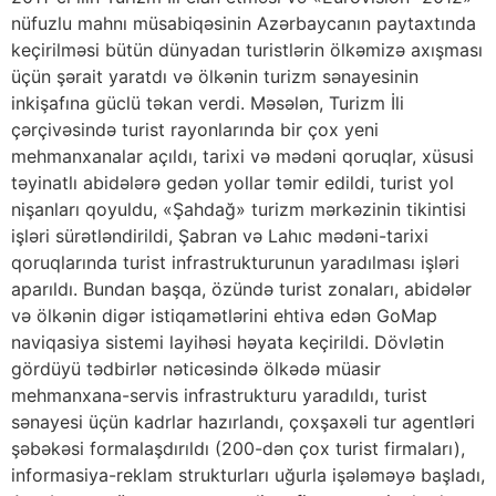
nüfuzlu mahnı müsabiqəsinin Azərbaycanın paytaxtında
keçirilməsi bütün dünyadan turistlərin ölkəmizə axışması
üçün şərait yaratdı və ölkənin turizm sənayesinin
inkişafına güclü təkan verdi. Məsələn, Turizm İli
çərçivəsində turist rayonlarında bir çox yeni
mehmanxanalar açıldı, tarixi və mədəni qoruqlar, xüsusi
təyinatlı abidələrə gedən yollar təmir edildi, turist yol
nişanları qoyuldu, «Şahdağ» turizm mərkəzinin tikintisi
işləri sürətləndirildi, Şabran və Lahıc mədəni-tarixi
qoruqlarında turist infrastrukturunun yaradılması işləri
aparıldı. Bundan başqa, özündə turist zonaları, abidələr
və ölkənin digər istiqamətlərini ehtiva edən GoMap
naviqasiya sistemi layihəsi həyata keçirildi. Dövlətin
gördüyü tədbirlər nəticəsində ölkədə müasir
mehmanxana-servis infrastrukturu yaradıldı, turist
sənayesi üçün kadrlar hazırlandı, çoxşaxəli tur agentləri
şəbəkəsi formalaşdırıldı (200-dən çox turist firmaları),
informasiya-reklam strukturları uğurla işələməyə başladı,