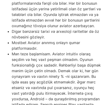
platformalarında fərqli ola bilər. Hər bir bonusun
istifadəsi üçün yerinə yetirilməli olan öz şərtləri və
tələbləri ola bilər. Oyunda iştirak etməzdən və ya
istifadə etməzdən əvvəl hər bir bonusun şərtlərini
oxumağınız tövsiyə olunur aviator azerbaycan.
Digər bənzərsiz tarixi və arxeoloji raritetlər də öz
növbəsini gözləyir.
Mostbet Aviator anınmış onlayn qumar
platformasıdır.
Mən teze başlamisam. Aviator intuitiv olaraq
seçdim və heç vaxt peşman olmadım. Oyunun
funksionallığı çox sadədir. Rəhbərliyi başa düşmək
mənim üçün çətin olmadı. Demək olar ki, hər gün
oynayıram və vaxtın ninety % -ni qazanıram. Bu
işdə əsas şey acgözlük etməməkdir. Əgər mərc
etsəniz və vaxtında pul çıxarsanız, oyunçu heç
vaxt yatırdığı pulu itirməyəcək. İnternetə çıxış
yoxdursa, Android – də quraşdırılmış proqramdan
istifadə edirəm. Search engines Play vasitəsilə