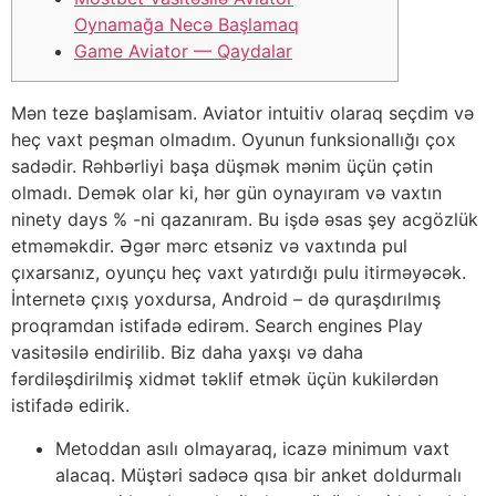
Oynamağa Necə Başlamaq
Game Aviator — Qaydalar
Mən teze başlamisam. Aviator intuitiv olaraq seçdim və
heç vaxt peşman olmadım. Oyunun funksionallığı çox
sadədir. Rəhbərliyi başa düşmək mənim üçün çətin
olmadı. Demək olar ki, hər gün oynayıram və vaxtın
ninety days % -ni qazanıram. Bu işdə əsas şey acgözlük
etməməkdir. Əgər mərc etsəniz və vaxtında pul
çıxarsanız, oyunçu heç vaxt yatırdığı pulu itirməyəcək.
İnternetə çıxış yoxdursa, Android – də quraşdırılmış
proqramdan istifadə edirəm. Search engines Play
vasitəsilə endirilib. Biz daha yaxşı və daha
fərdiləşdirilmiş xidmət təklif etmək üçün kukilərdən
istifadə edirik.
Metoddan asılı olmayaraq, icazə minimum vaxt
alacaq. Müştəri sadəcə qısa bir anket doldurmalı