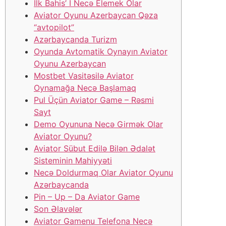
Ilk Bahis’ I Necə Elemek Olar
Aviator Oyunu Azerbaycan Qəza
“avtopilot”
Azərbaycanda Turizm
Oyunda Avtomatik Oynayın Aviator
Oyunu Azerbaycan
Mostbet Vasitəsilə Aviator
Oynamağa Necə Başlamaq
Pul Üçün Aviator Game – Rəsmi
Sayt
Demo Oyununa Necə Girmək Olar
Aviator Oyunu?
Aviator Sübut Edilə Bilən Ədalət
Sisteminin Mahiyyəti
Necə Doldurmaq Olar Aviator Oyunu
Azərbaycanda
Pin – Up – Da Aviator Game
Son Əlavələr
Aviator Gamenu Telefona Necə