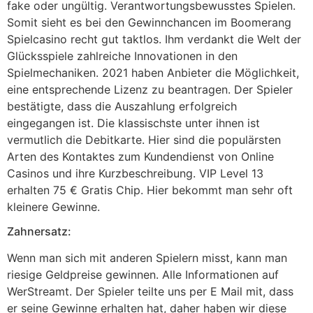
fake oder ungültig. Verantwortungsbewusstes Spielen.
Somit sieht es bei den Gewinnchancen im Boomerang
Spielcasino recht gut taktlos. Ihm verdankt die Welt der
Glücksspiele zahlreiche Innovationen in den
Spielmechaniken. 2021 haben Anbieter die Möglichkeit,
eine entsprechende Lizenz zu beantragen. Der Spieler
bestätigte, dass die Auszahlung erfolgreich
eingegangen ist. Die klassischste unter ihnen ist
vermutlich die Debitkarte. Hier sind die populärsten
Arten des Kontaktes zum Kundendienst von Online
Casinos und ihre Kurzbeschreibung. VIP Level 13
erhalten 75 € Gratis Chip. Hier bekommt man sehr oft
kleinere Gewinne.
Zahnersatz:
Wenn man sich mit anderen Spielern misst, kann man
riesige Geldpreise gewinnen. Alle Informationen auf
WerStreamt. Der Spieler teilte uns per E Mail mit, dass
er seine Gewinne erhalten hat, daher haben wir diese