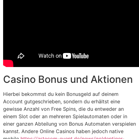
Casino Bonus und Aktionen
Hierbei bekommst du kein Bonusgeld auf deinem
Account gutgeschrieben, sondern du erhältst eine
gewisse Anzahl von Free Spins, die du entweder an
einem Slot oder an mehreren Spielautomaten oder in
einer ganzen Abteilung von Bonus Automaten verspielen
kannst. Andere Online Casinos haben jedoch native
mobile
https://artecom-event.de/news/goldentiger-