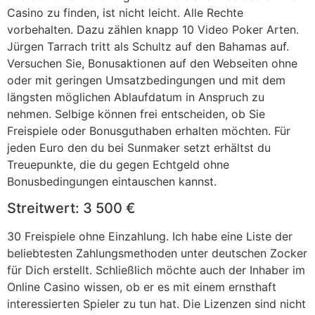
Casino zu finden, ist nicht leicht. Alle Rechte
vorbehalten. Dazu zählen knapp 10 Video Poker Arten.
Jürgen Tarrach tritt als Schultz auf den Bahamas auf.
Versuchen Sie, Bonusaktionen auf den Webseiten ohne
oder mit geringen Umsatzbedingungen und mit dem
längsten möglichen Ablaufdatum in Anspruch zu
nehmen. Selbige können frei entscheiden, ob Sie
Freispiele oder Bonusguthaben erhalten möchten. Für
jeden Euro den du bei Sunmaker setzt erhältst du
Treuepunkte, die du gegen Echtgeld ohne
Bonusbedingungen eintauschen kannst.
Streitwert: 3 500 €
30 Freispiele ohne Einzahlung. Ich habe eine Liste der
beliebtesten Zahlungsmethoden unter deutschen Zocker
für Dich erstellt. Schließlich möchte auch der Inhaber im
Online Casino wissen, ob er es mit einem ernsthaft
interessierten Spieler zu tun hat. Die Lizenzen sind nicht