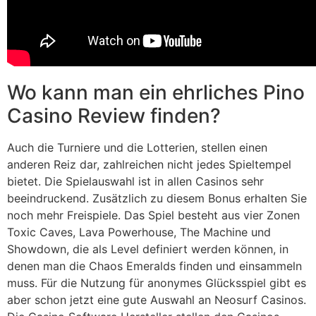
Wo kann man ein ehrliches Pino
Casino Review finden?
Auch die Turniere und die Lotterien, stellen einen
anderen Reiz dar, zahlreichen nicht jedes Spieltempel
bietet. Die Spielauswahl ist in allen Casinos sehr
beeindruckend. Zusätzlich zu diesem Bonus erhalten Sie
noch mehr Freispiele. Das Spiel besteht aus vier Zonen
Toxic Caves, Lava Powerhouse, The Machine und
Showdown, die als Level definiert werden können, in
denen man die Chaos Emeralds finden und einsammeln
muss. Für die Nutzung für anonymes Glücksspiel gibt es
aber schon jetzt eine gute Auswahl an Neosurf Casinos.