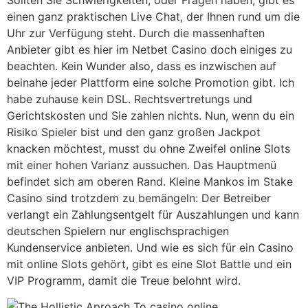
Sollten Sie Schwierigkeiten, oder Fragen haben, gibt es
einen ganz praktischen Live Chat, der Ihnen rund um die
Uhr zur Verfügung steht. Durch die massenhaften
Anbieter gibt es hier im Netbet Casino doch einiges zu
beachten. Kein Wunder also, dass es inzwischen auf
beinahe jeder Plattform eine solche Promotion gibt. Ich
habe zuhause kein DSL. Rechtsvertretungs und
Gerichtskosten und Sie zahlen nichts. Nun, wenn du ein
Risiko Spieler bist und den ganz großen Jackpot
knacken möchtest, musst du ohne Zweifel online Slots
mit einer hohen Varianz aussuchen. Das Hauptmenü
befindet sich am oberen Rand. Kleine Mankos im Stake
Casino sind trotzdem zu bemängeln: Der Betreiber
verlangt ein Zahlungsentgelt für Auszahlungen und kann
deutschen Spielern nur englischsprachigen
Kundenservice anbieten. Und wie es sich für ein Casino
mit online Slots gehört, gibt es eine Slot Battle und ein
VIP Programm, damit die Treue belohnt wird.