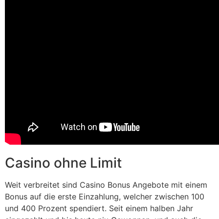
Casino ohne Limit
Weit verbreitet sind Casino Bonus Angebote mit einem
Bonus auf die erste Einzahlung, welcher zwischen 100
und 400 Prozent spendiert. Seit einem halben Jahr