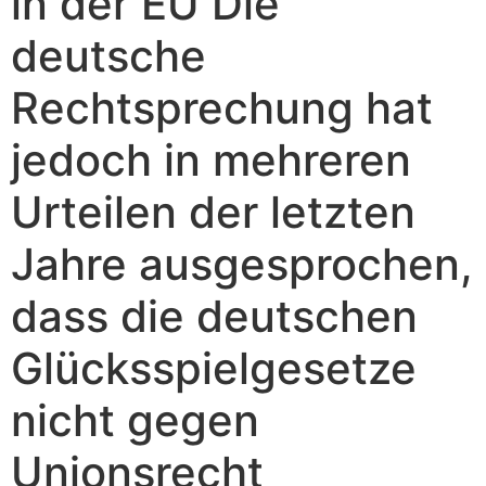
in der EU Die
deutsche
Rechtsprechung hat
jedoch in mehreren
Urteilen der letzten
Jahre ausgesprochen,
dass die deutschen
Glücksspielgesetze
nicht gegen
Unionsrecht