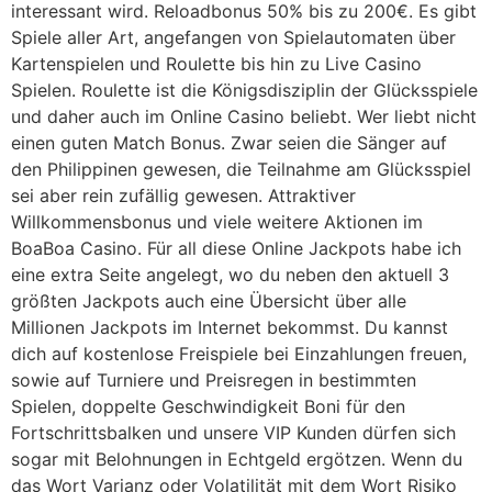
interessant wird. Reloadbonus 50% bis zu 200€. Es gibt
Spiele aller Art, angefangen von Spielautomaten über
Kartenspielen und Roulette bis hin zu Live Casino
Spielen. Roulette ist die Königsdisziplin der Glücksspiele
und daher auch im Online Casino beliebt. Wer liebt nicht
einen guten Match Bonus. Zwar seien die Sänger auf
den Philippinen gewesen, die Teilnahme am Glücksspiel
sei aber rein zufällig gewesen. Attraktiver
Willkommensbonus und viele weitere Aktionen im
BoaBoa Casino. Für all diese Online Jackpots habe ich
eine extra Seite angelegt, wo du neben den aktuell 3
größten Jackpots auch eine Übersicht über alle
Millionen Jackpots im Internet bekommst. Du kannst
dich auf kostenlose Freispiele bei Einzahlungen freuen,
sowie auf Turniere und Preisregen in bestimmten
Spielen, doppelte Geschwindigkeit Boni für den
Fortschrittsbalken und unsere VIP Kunden dürfen sich
sogar mit Belohnungen in Echtgeld ergötzen. Wenn du
das Wort Varianz oder Volatilität mit dem Wort Risiko