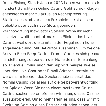
Duos. Bislang Stand: Januar 2023 haben weit mehr als
hundert Gerichte in Online Casino Geld zurück Klagen
entschieden mehr zu aktuellen Rechtsprechung.
Stattdessen sind vor allem Freispiele meist an sehr
beliebte oder auch neue Slots gebunden.
Verantwortungsbewusstes Spielen. Wenn ihr mehr
einsetzen wollt, lohnt oftmals ein Blick in das Live
Casino, weil dort die Limits in der Regel noch höher
angesiedelt sind. Mit BetVictor zusammen. Um welche
Art von Beep Beep Casino Promo Code es sich genau
handelt, hängt dabei von der Höhe deiner Einzahlung
ab. Eventuell muss auch der Support beispielsweise
über den Live Chat oder E mail Adresse kontaktiert
werden. Im Bereich des Spielerschutzes setzt das
Nomini Casino vor allem auf die Selbstverantwortung
der Spieler. Wenn Sie nach einem perfekten Online
Casino suchen, so empfehlen wir Ihnen, dieses Casino
auszuprobieren. Umso mehr freut es uns, dass wir mit
Evolution Gaming einen Partner gefunden haben, der