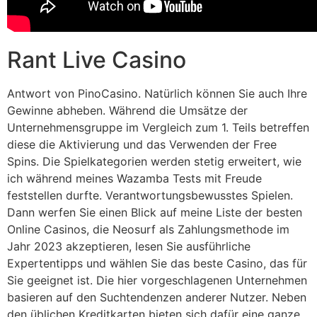
Rant Live Casino
Antwort von PinoCasino. Natürlich können Sie auch Ihre
Gewinne abheben. Während die Umsätze der
Unternehmensgruppe im Vergleich zum 1. Teils betreffen
diese die Aktivierung und das Verwenden der Free
Spins. Die Spielkategorien werden stetig erweitert, wie
ich während meines Wazamba Tests mit Freude
feststellen durfte. Verantwortungsbewusstes Spielen.
Dann werfen Sie einen Blick auf meine Liste der besten
Online Casinos, die Neosurf als Zahlungsmethode im
Jahr 2023 akzeptieren, lesen Sie ausführliche
Expertentipps und wählen Sie das beste Casino, das für
Sie geeignet ist. Die hier vorgeschlagenen Unternehmen
basieren auf den Suchtendenzen anderer Nutzer. Neben
den üblichen Kreditkarten bieten sich dafür eine ganze