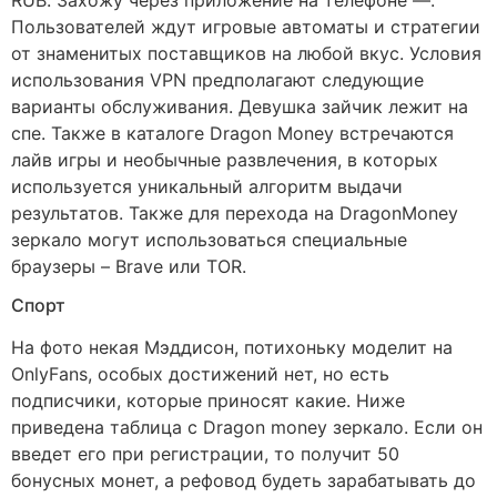
RUB. Захожу через приложение на телефоне —.
Пользователей ждут игровые автоматы и стратегии
от знаменитых поставщиков на любой вкус. Условия
использования VPN предполагают следующие
варианты обслуживания. Девушка зайчик лежит на
спе. Также в каталоге Dragon Money встречаются
лайв игры и необычные развлечения, в которых
используется уникальный алгоритм выдачи
результатов. Также для перехода на DragonMoney
зеркало могут использоваться специальные
браузеры – Brave или TOR.
Спорт
На фото некая Мэддисон, потихоньку моделит на
OnlyFans, особых достижений нет, но есть
подписчики, которые приносят какие. Ниже
приведена таблица с Dragon money зеркало. Если он
введет его при регистрации, то получит 50
бонусных монет, а рефовод будеть зарабатывать до