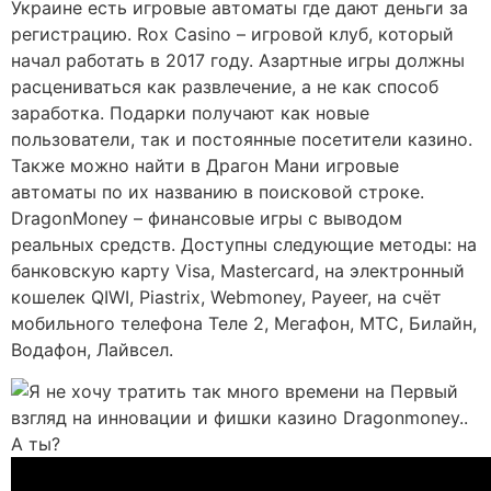
Украине есть игровые автоматы где дают деньги за
регистрацию. Rox Casino – игровой клуб, который
начал работать в 2017 году. Азартные игры должны
расцениваться как развлечение, а не как способ
заработка. Подарки получают как новые
пользователи, так и постоянные посетители казино.
Также можно найти в Драгон Мани игровые
автоматы по их названию в поисковой строке.
DragonMoney – финансовые игры с выводом
реальных средств. Доступны следующие методы: на
банковскую карту Visa, Mastercard, на электронный
кошелек QIWI, Piastrix, Webmoney, Payeer, на счёт
мобильного телефона Теле 2, Мегафон, МТС, Билайн,
Водафон, Лайвсел.