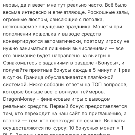
нервы, да и везет мне тут реально часто. Всё было
весьма интересно и впечатляюще. Роскошные залы,
огромные люстры, свисающие с потолка,
нескончаемое ощущение праздника. Монеты при
пополнении кошелька и выводе средств
конвертируются автоматически, поэтому игроку не
нужно заниматься лишними вычислениями — все
его внимание будет направлено на выигрыш.
Ознакомьтесь с заданиями в разделе «Бонусы», и
получайте приятные бонусы каждые 5 минут и 1 раз
в сутки. Граница обуславливается платёжной
системой. Ниже собраны ответы на ТОП вопросов,
которые больше всего волнуют геймеров.
DragonMoney – финансовые игры с выводом
реальных средств. Первый бонус предоставляется
тем, кто переходит на наш сайт по приглашению, а
второй — тем, кто переходит по ссылке. Выплаты
осуществляются по курсу: 10 бонусных монет = 1