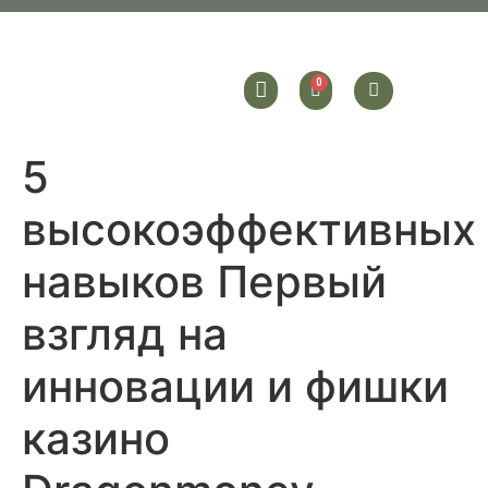
5
высокоэффективных
навыков Первый
взгляд на
инновации и фишки
казино