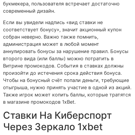
букмекера, пользователя встречает достаточно
современный дизайн.
Если вы увидели надпись «вид ставки не
соответствует бонусу», значит акционный купон
собран неверно. Важно также помнить,
администрация может в любой момент
аннулировать бонусы за нарушение правил. Бонусы
второго вида (или баллы) можно потратить в
Витрине промокодов. События в ставках должны
произойти до истечения срока действия бонуса.
Чтобы на бонусный счёт попали деньги, требующие
отыгрыша, нужно принять участие в одной из акций.
Также игрок может копить баллы, которые тратятся
в магазине промокодов 1xBet.
Ставки На Киберспорт
Через Зеркало 1xbet