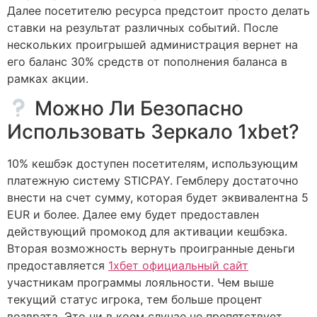
Далее посетителю ресурса предстоит просто делать
ставки на результат различных событий. После
нескольких проигрышей администрация вернет на
его баланс 30% средств от пополнения баланса в
рамках акции.
Можно Ли Безопасно
Использовать Зеркало 1xbet?
10% кешбэк доступен посетителям, использующим
платежную систему STICPAY. Гемблеру достаточно
внести на счет сумму, которая будет эквивалентна 5
EUR и более. Далее ему будет предоставлен
действующий промокод для активации кешбэка.
Вторая возможность вернуть проигранные деньги
предоставляется
1хбет официальный сайт
участникам программы лояльности. Чем выше
текущий статус игрока, тем больше процент
возврата. Это ни в коем случае не препятствует