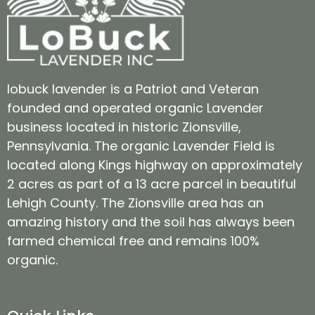
lobuck lavender is a Patriot and Veteran
founded and operated organic Lavender
business located in historic Zionsville,
Pennsylvania. The organic Lavender Field is
located along Kings highway on approximately
2 acres as part of a 13 acre parcel in beautiful
Lehigh County. The Zionsville area has an
amazing history and the soil has always been
farmed chemical free and remains 100%
organic.