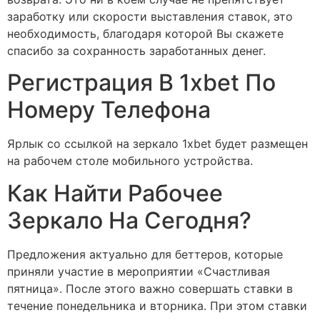
заработку или скорости выставления ставок, это
необходимость, благодаря которой Вы скажете
спасибо за сохранность заработанных денег.
Регистрация В 1xbet По
Номеру Телефона
Ярлык со ссылкой на зеркало 1xbet будет размещен
на рабочем столе мобильного устройства.
Как Найти Рабочее
Зеркало На Сегодня?
Предложения актуально для беттеров, которые
приняли участие в мероприятии «Счастливая
пятница». После этого важно совершать ставки в
течение понедельника и вторника. При этом ставки