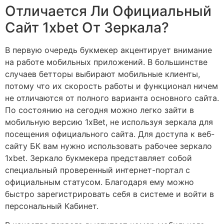
Отличается Ли Официальный
Сайт 1xbet От Зеркала?
В первую очередь букмекер акцентирует внимание
на работе мобильных приложений. В большинстве
случаев бетторы выбирают мобильные клиенты,
потому что их скорость работы и функционал ничем
не отличаются от полного варианта основного сайта.
По состоянию на сегодня можно легко зайти в
мобильную версию 1xBet, не используя зеркала для
посещения официального сайта. Для доступа к веб-
сайту БК вам нужно использовать рабочее зеркало
1xbet. Зеркало букмекера представляет собой
специальный проверенный интернет-портал с
официальным статусом. Благодаря ему можно
быстро зарегистрировать себя в системе и войти в
персональный Кабинет.