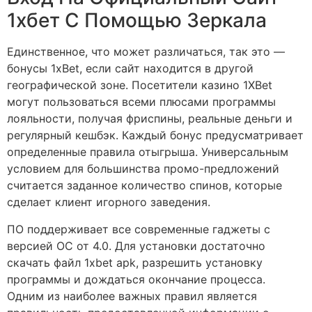
1хбет С Помощью Зеркала
Единственное, что может различаться, так это —
бонусы 1xBet, если сайт находится в другой
географической зоне. Посетители казино 1XBet
могут пользоваться всеми плюсами программы
лояльности, получая фриспины, реальные деньги и
регулярный кешбэк. Каждый бонус предусматривает
определенные правила отыгрыша. Универсальным
условием для большинства промо-предложений
считается заданное количество спинов, которые
сделает клиент игорного заведения.
ПО поддерживает все современные гаджеты с
версией ОС от 4.0. Для установки достаточно
скачать файл 1xbet apk, разрешить установку
программы и дождаться окончание процесса.
Одним из наиболее важных правил является