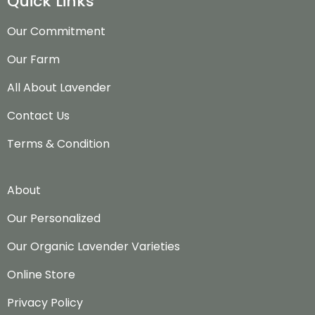
Quick Links
Our Commitment
Our Farm
All About Lavender
Contact Us
Terms & Condition
About
Our Personalized
Our Organic Lavender Varieties
Online Store
Privacy Policy