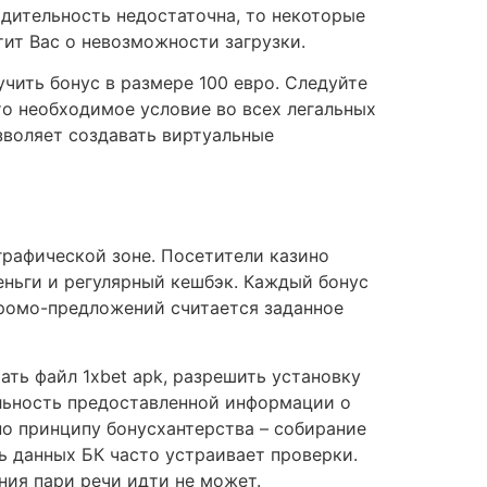
одительность недостаточна, то некоторые
тит Вас о невозможности загрузки.
чить бонус в размере 100 евро. Следуйте
то необходимое условие во всех легальных
зволяет создавать виртуальные
ографической зоне. Посетители казино
еньги и регулярный кешбэк. Каждый бонус
ромо-предложений считается заданное
ать файл 1xbet apk, разрешить установку
льность предоставленной информации о
о принципу бонусхантерства – собирание
ь данных БК часто устраивает проверки.
ния пари речи идти не может.