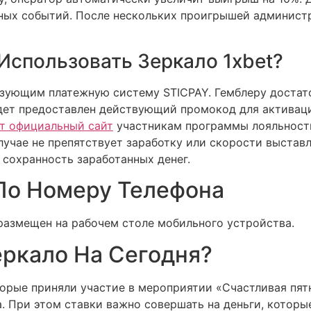
чных событий. После нескольких проигрышей администр
спользовать Зеркало 1xbet?
зующим платежную систему STICPAY. Гемблеру достато
будет предоставлен действующий промокод для активац
ет официальный сайт
участникам программы лояльности
лучае не препятствует заработку или скорости выстав
 сохранность заработанных денег.
 По Номеру Телефона
 размещен на рабочем столе мобильного устройства.
еркало На Сегодня?
орые приняли участие в мероприятии «Счастливая пят
а. При этом ставки важно совершать на деньги, котор