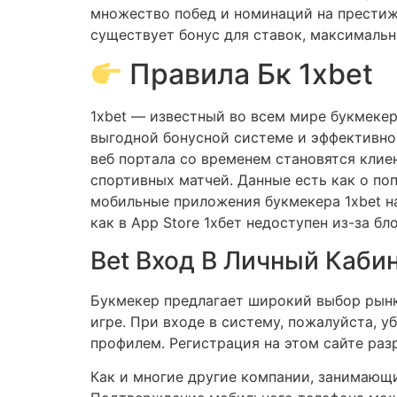
множество побед и номинаций на престижны
существует бонус для ставок, максимальн
Правила Бк 1xbet
1xbet — известный во всем мире букмекер
выгодной бонусной системе и эффективной
веб портала со временем становятся кли
спортивных матчей. Данные есть как о по
мобильные приложения букмекера 1xbet н
как в App Store 1хбет недоступен из-за бл
Bet Вход В Личный Каби
Букмекер предлагает широкий выбор рынко
игре. При входе в систему, пожалуйста, 
профилем. Регистрация на этом сайте раз
Как и многие другие компании, занимающи