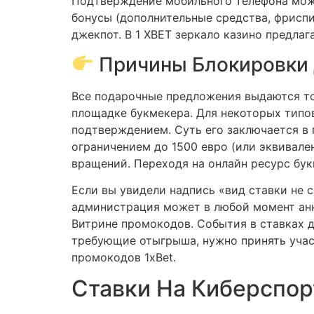
Подтверждение мобильного телефона може
бонусы (дополнительные средства, фриспи
джекпот. В 1 XBET зеркало казино предлаг
Причины Блокировки 
Все подарочные предложения выдаются тол
площадке букмекера. Для некоторых типов
подтверждением. Суть его заключается в 
ограничением до 1500 евро (или эквивале
вращений. Переходя на онлайн ресурс бук
Если вы увидели надпись «вид ставки не 
администрация может в любой момент анн
Витрине промокодов. События в ставках д
требующие отыгрыша, нужно принять участ
промокодов 1xBet.
Ставки На Киберспор