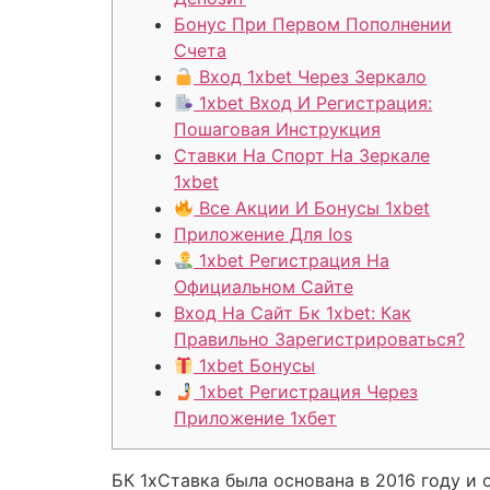
Бонус При Первом Пополнении
Счета
Вход 1xbet Через Зеркало
1xbet Вход И Регистрация:
Пошаговая Инструкция
Ставки На Спорт На Зеркале
1xbet
Все Акции И Бонусы 1xbet
Приложение Для Ios
1xbet Регистрация На
Официальном Сайте
Вход На Сайт Бк 1xbet: Как
Правильно Зарегистрироваться?
1xbet Бонусы
1xbet Регистрация Через
Приложение 1хбет
БК 1xСтавка была основана в 2016 году и