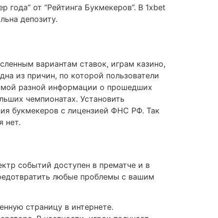
 года” от “Рейтинга Букмекеров”. В 1xbet
льна депозиту.
сленным вариантам ставок, играм казино,
дна из причин, по которой пользователи
самой разной информации о прошедших
ольших чемпионатах. Установить
ия букмекеров с лицензией ФНС РФ. Так
я нет.
ктр событий доступен в прематче и в
 предотвратить любые проблемы с вашим
енную страницу в интернете.