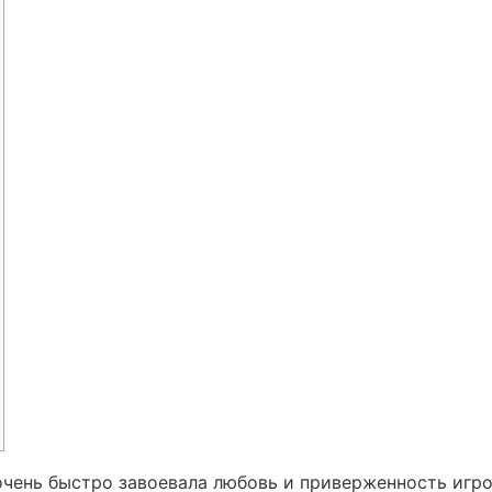
 очень быстро завоевала любовь и приверженность игр