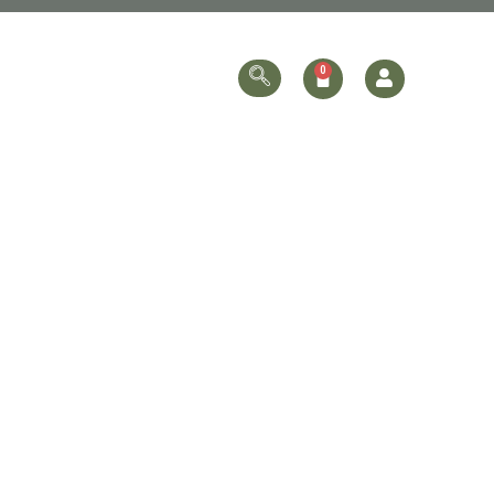
ersonalized
Online Store
Contact Us