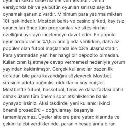
oyunları sektöründe hizmet vermektedir. Demo
versiyonda bir ve ya bütün oyunları sınırsız sayıda
oynamak şansınız vardır. Minimum para yatırma miktarı
10tl şeklindedir. Mostbet bahis ve casino şirketi, kayıtsız
oyuncuları önce tüm programları ve sitesinin her
özelliğini ayrı ayrı incelemeye davet eder. En popüler
oyunlarda oranlar %1,5 5 aralığında verilirken, daha az
popüler olan futbol maçlarında ise %8’e ulaşmaktadır.
Para yatırmadan yani her hangi bir depozito olmadan.
Kullanıcının işletmeye cevap vermemesi nedeniyle yorum
yayından kaldırılmıştır. Gerçek kullanıcılar bazen ilk
defadan bile para kazandığını söyleyerek Mostbet
sitesinin adeta bağımlısı olduklarını söylemişler.
Mostbet’te futbol, basketbol, tenis ve daha fazlası dahil
olmak üzere tüm önemli spor etkinliklerine bahis
oynayabilirsiniz. Aksi takdirde, yeni kullanıcı ikinci
önemli prosedürü – doğrulamayı başarıyla
tamamlayamaz. Üyeler sitelere para yatırdıklarında ve
çekim talebi verdiklerinde, paranın hesaplarına biran