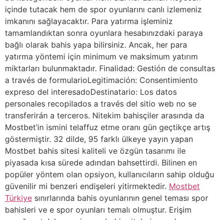
içinde tutacak hem de spor oyunlarını canlı izlemeniz
imkanını sağlayacaktır. Para yatırma işleminiz
tamamlandıktan sonra oyunlara hesabınızdaki paraya
bağlı olarak bahis yapa bilirsiniz. Ancak, her para
yatırma yöntemi için minimum ve maksimum yatırım
miktarları bulunmaktadır. Finalidad: Gestión de consultas
a través de formularioLegitimación: Consentimiento
expreso del interesadoDestinatario: Los datos
personales recopilados a través del sitio web no se
transferirán a terceros. Nitekim bahisçiler arasında da
Mostbet’in ismini telaffuz etme oranı gün geçtikçe artış
göstermiştir. 32 dilde, 95 farklı ülkeye yayın yapan
Mostbet bahis sitesi kaliteli ve özgün tasarımı ile
piyasada kısa sürede adından bahsettirdi. Bilinen en
popüler yöntem olan opsiyon, kullanıcıların sahip olduğu
güvenilir mi benzeri endişeleri yitirmektedir.
Mostbet
Türkiye
sınırlarında bahis oyunlarının genel teması spor
bahisleri ve e spor oyunları temalı olmuştur. Erişim