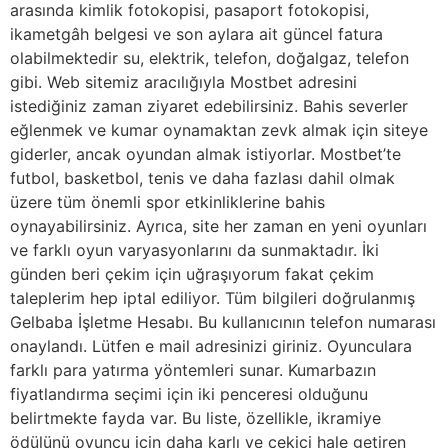
arasında kimlik fotokopisi, pasaport fotokopisi,
ikametgâh belgesi ve son aylara ait güncel fatura
olabilmektedir su, elektrik, telefon, doğalgaz, telefon
gibi. Web sitemiz aracılığıyla Mostbet adresini
istediğiniz zaman ziyaret edebilirsiniz. Bahis severler
eğlenmek ve kumar oynamaktan zevk almak için siteye
giderler, ancak oyundan almak istiyorlar. Mostbet’te
futbol, basketbol, tenis ve daha fazlası dahil olmak
üzere tüm önemli spor etkinliklerine bahis
oynayabilirsiniz. Ayrıca, site her zaman en yeni oyunları
ve farklı oyun varyasyonlarını da sunmaktadır. İki
günden beri çekim için uğraşıyorum fakat çekim
taleplerim hep iptal ediliyor. Tüm bilgileri doğrulanmış
Gelbaba İşletme Hesabı. Bu kullanıcının telefon numarası
onaylandı. Lütfen e mail adresinizi giriniz. Oyunculara
farklı para yatırma yöntemleri sunar. Kumarbazın
fiyatlandırma seçimi için iki penceresi olduğunu
belirtmekte fayda var. Bu liste, özellikle, ikramiye
ödülünü oyuncu için daha karlı ve çekici hale getiren