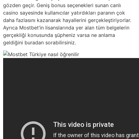
gözden geçir. Geniş bonus seçenekleri sunan canlı
casino sayesinde kullanıcılar yatırdıkları paranın çok
daha fazlasını kazanarak hayallerini gerçekleştiriyorlar.
Ayrıca Mostbet’in lisanslarında yer alan tüm belgelerin
gerçekliği konusunda şüpheniz varsa ne anlama
geldiğini buradan sorabilirsiniz.