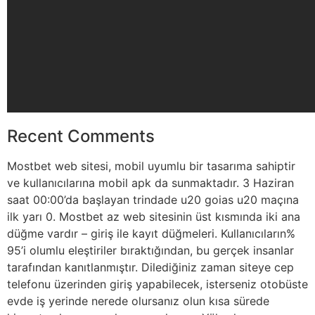
Recent Comments
Mostbet web sitesi, mobil uyumlu bir tasarıma sahiptir
ve kullanıcılarına mobil apk da sunmaktadır. 3 Haziran
saat 00:00’da başlayan trindade u20 goias u20 maçına
ilk yarı 0. Mostbet az web sitesinin üst kısmında iki ana
düğme vardır – giriş ile kayıt düğmeleri. Kullanıcıların%
95’i olumlu eleştiriler bıraktığından, bu gerçek insanlar
tarafından kanıtlanmıştır. Dilediğiniz zaman siteye cep
telefonu üzerinden giriş yapabilecek, isterseniz otobüste
evde iş yerinde nerede olursanız olun kısa sürede