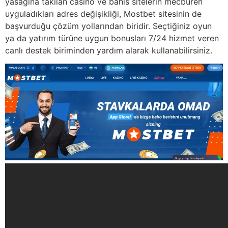
yasağına takılan casino ve bahis sitelerin mecburen
uyguladıkları adres değişikliği, Mostbet sitesinin de
başvurduğu çözüm yollarından biridir. Seçtiğiniz oyun
ya da yatırım türüne uygun bonusları 7/24 hizmet veren
canlı destek biriminden yardım alarak kullanabilirsiniz.