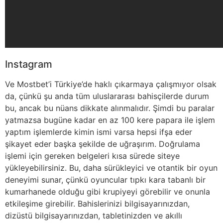
Instagram
Ve Mostbet’i Türkiye’de haklı çıkarmaya çalışmıyor olsak
da, çünkü şu anda tüm uluslararası bahisçilerde durum
bu, ancak bu nüans dikkate alınmalıdır. Şimdi bu paralar
yatmazsa bugüne kadar en az 100 kere papara ile işlem
yaptım işlemlerde kimin ismi varsa hepsi ifşa eder
şikayet eder başka şekilde de uğraşırım. Doğrulama
işlemi için gereken belgeleri kısa sürede siteye
yükleyebilirsiniz. Bu, daha sürükleyici ve otantik bir oyun
deneyimi sunar, çünkü oyuncular tıpkı kara tabanlı bir
kumarhanede olduğu gibi krupiyeyi görebilir ve onunla
etkileşime girebilir. Bahislerinizi bilgisayarınızdan,
dizüstü bilgisayarınızdan, tabletinizden ve akıllı