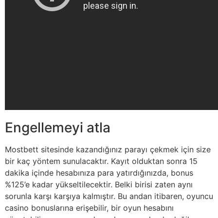
Engellemeyi atla
Mostbett sitesinde kazandığınız parayı çekmek için size
bir kaç yöntem sunulacaktır. Kayıt olduktan sonra 15
dakika içinde hesabınıza para yatırdığınızda, bonus
%125’e kadar yükseltilecektir. Belki birisi zaten aynı
sorunla karşı karşıya kalmıştır. Bu andan itibaren, oyuncu
casino bonuslarına erişebilir, bir oyun hesabını