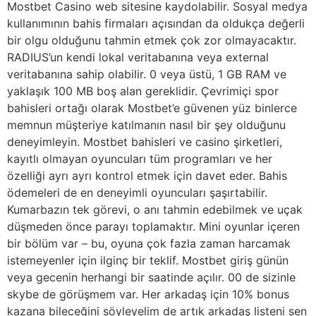
Mostbet Casino web sitesine kaydolabilir. Sosyal medya
kullanımının bahis firmaları açısından da oldukça değerli
bir olgu olduğunu tahmin etmek çok zor olmayacaktır.
RADIUS’un kendi lokal veritabanına veya external
veritabanına sahip olabilir. 0 veya üstü, 1 GB RAM ve
yaklaşık 100 MB boş alan gereklidir. Çevrimiçi spor
bahisleri ortağı olarak Mostbet’e güvenen yüz binlerce
memnun müşteriye katılmanın nasıl bir şey olduğunu
deneyimleyin. Mostbet bahisleri ve casino şirketleri,
kayıtlı olmayan oyuncuları tüm programları ve her
özelliği ayrı ayrı kontrol etmek için davet eder. Bahis
ödemeleri de en deneyimli oyuncuları şaşırtabilir.
Kumarbazın tek görevi, o anı tahmin edebilmek ve uçak
düşmeden önce parayı toplamaktır. Mini oyunlar içeren
bir bölüm var – bu, oyuna çok fazla zaman harcamak
istemeyenler için ilginç bir teklif. Mostbet giriş günün
veya gecenin herhangi bir saatinde açılır. 00 de sizinle
skybe de görüşmem var. Her arkadaş için 10% bonus
kazana bileceğini söyleyelim de artık arkadaş listeni sen