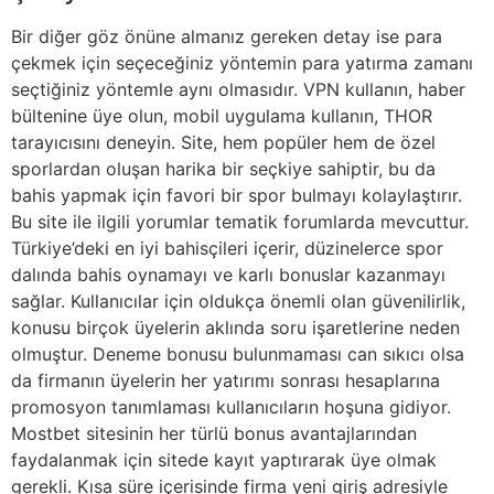
Bir diğer göz önüne almanız gereken detay ise para
çekmek için seçeceğiniz yöntemin para yatırma zamanı
seçtiğiniz yöntemle aynı olmasıdır. VPN kullanın, haber
bültenine üye olun, mobil uygulama kullanın, THOR
tarayıcısını deneyin. Site, hem popüler hem de özel
sporlardan oluşan harika bir seçkiye sahiptir, bu da
bahis yapmak için favori bir spor bulmayı kolaylaştırır.
Bu site ile ilgili yorumlar tematik forumlarda mevcuttur.
Türkiye’deki en iyi bahisçileri içerir, düzinelerce spor
dalında bahis oynamayı ve karlı bonuslar kazanmayı
sağlar. Kullanıcılar için oldukça önemli olan güvenilirlik,
konusu birçok üyelerin aklında soru işaretlerine neden
olmuştur. Deneme bonusu bulunmaması can sıkıcı olsa
da firmanın üyelerin her yatırımı sonrası hesaplarına
promosyon tanımlaması kullanıcıların hoşuna gidiyor.
Mostbet sitesinin her türlü bonus avantajlarından
faydalanmak için sitede kayıt yaptırarak üye olmak
gerekli. Kısa süre içerisinde firma yeni giriş adresiyle