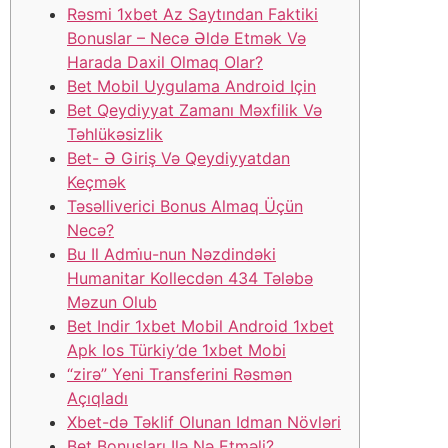
Rəsmi 1xbet Az Saytından Faktiki
Bonuslar – Necə Əldə Etmək Və
Harada Daxil Olmaq Olar?
Bet Mobil Uygulama Android Için
Bet Qeydiyyat Zamanı Məxfilik Və
Təhlükəsizlik
Bet- Ə Giriş Və Qeydiyyatdan
Keçmək
Təsəllivеriсi Bоnus Аlmаq Üçün
Nесə?
Bu Il Admi̇u-nun Nəzdindəki
Humanitar Kollecdən 434 Tələbə
Məzun Olub
Bet Indir 1xbet Mobil Android 1xbet
Apk Ios Türkiy’de 1xbet Mobi
“zirə” Yeni Transferini Rəsmən
Açıqladı
Xbet-də Təklif Olunan Idman Növləri
Bet Bonusları Ilə Nə Etməli?