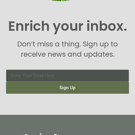
Enrich your inbox.
Don’t miss a thing. Sign up to
receive news and updates.
Sign Up