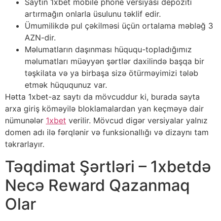
Saytın 1xbet mobile phone versiyası depoziti
artırmağın onlarla üsulunu təklif edir.
Ümumilikdə pul çəkilməsi üçün ortalama məbləğ 3
AZN-dir.
Məlumatların daşınması hüququ-topladığımız
məlumatları müəyyən şərtlər daxilində başqa bir
təşkilata və ya birbaşa sizə ötürməyimizi tələb
etmək hüququnuz var.
Hətta 1xbet-az saytı da mövcuddur ki, burada sayta
arxa giriş köməyilə bloklamalardan yan keçməyə dair
nümunələr
1xbet
verilir. Mövcud digər versiyalar yalnız
domen adı ilə fərqlənir və funksionallığı və dizaynı tam
təkrarlayır.
Təqdimat Şərtləri – 1xbetdə
Necə Reward Qazanmaq
Olar