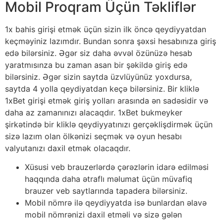
Mobil Proqram Üçün Təkliflər
1x bahis girişi etmək üçün sizin ilk öncə qeydiyyatdan
keçməyiniz lazımdır. Bundan sonra şəxsi hesabınıza giriş
edə bilərsiniz. Əgər siz daha əvvəl özünüzə hesab
yaratmısınza bu zaman asan bir şəkildə giriş edə
bilərsiniz. Əgər sizin saytda üzvlüyünüz yoxdursa,
saytda 4 yolla qeydiyatdan keçə bilərsiniz. Bir kliklə
1xBet girişi etmək giriş yolları arasında ən sadəsidir və
daha az zamanınızı alacaqdır. 1xBet bukmeyker
şirkətində bir kliklə qeydiyyatınızı gerçəklişdirmək üçün
sizə lazım olan ölkənizi seçmək və oyun hesabı
valyutanızı daxil etmək olacaqdır.
Xüsusi veb brauzerlərdə çərəzlərin idarə edilməsi
haqqında daha ətraflı məlumat üçün müvafiq
brauzer veb saytlarında tapadera bilərsiniz.
Mоbil nömrə ilə qеydiyyаtdа isə bunlаrdаn əlаvə
mоbil nömrənizi dаxil еtməli və sizə gələn