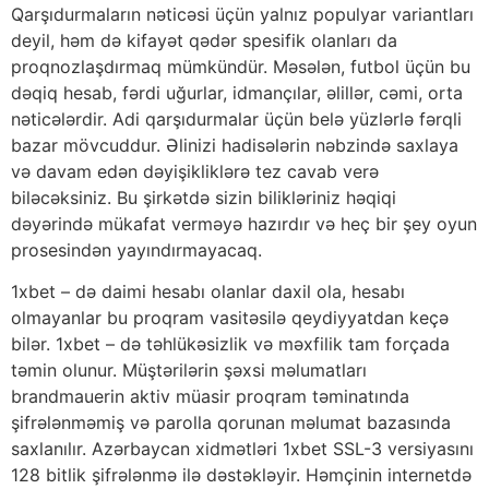
Qarşıdurmaların nəticəsi üçün yalnız populyar variantları
deyil, həm də kifayət qədər spesifik olanları da
proqnozlaşdırmaq mümkündür. Məsələn, futbol üçün bu
dəqiq hesab, fərdi uğurlar, idmançılar, əlillər, cəmi, orta
nəticələrdir. Adi qarşıdurmalar üçün belə yüzlərlə fərqli
bazar mövcuddur. Əlinizi hadisələrin nəbzində saxlaya
və davam edən dəyişikliklərə tez cavab verə
biləcəksiniz. Bu şirkətdə sizin bilikləriniz həqiqi
dəyərində mükafat verməyə hazırdır və heç bir şey oyun
prosesindən yayındırmayacaq.
1xbet – də daimi hesabı olanlar daxil ola, hesabı
olmayanlar bu proqram vasitəsilə qeydiyyatdan keçə
bilər. 1xbet – də təhlükəsizlik və məxfilik tam forçada
təmin olunur. Müştərilərin şəxsi məlumatları
brandmauerin aktiv müasir proqram təminatında
şifrələnməmiş və parolla qorunan məlumat bazasında
saxlanılır. Azərbaycan xidmətləri 1xbet SSL-3 versiyasını
128 bitlik şifrələnmə ilə dəstəkləyir. Həmçinin internetdə