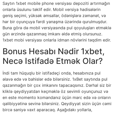
Saytın 1xbet mobile phone versiyası depoziti artırmağın
onlarla üsulunu təklif edir. Mobil versiya hadisələrin
geniş seçimi, yüksək əmsallar, ödənişlərə zəmanət, və
hər bir oyunçuya fərdi yanaşma üzərində qurulmuşdur.
Buna görə də mobil versiyasında pul qoyuluşları etməklə
gün ərzində qazanmaq imkanı əldə etmiş olursunuz.
1xbet mobi versiyası onlarla idman növlərini təqdim edir.
Bonus Hesabı Nədir 1xbet,
Necə Istifadə Etmək Olar?
İndi tam hüquqlu bir istifadəçi onda, hesabınıza pul
əlavə edə və bahislər edə bilərsiniz. 1xBet saytında pul
qazanmağın bir çox imkanını tapacaqsınız. Dərhal siz bir
kliklə qeydiyyatdan keçməklə öz sevimli oyunçunuz və
en este momento komandanız üçün mərc edə və onların
qalibiyyətinə sevinə bilərsiniz. Qeydiyyat sizin üçün cəmi
bircə saniyə vaxt aparacaq. Aşağıdakı yollarla,