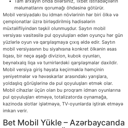
Tam arxayın onda bilərsiniz, 1xbet istifadəçilərin
məlumatlarını qorumağı öhdəsinə götürür.
Mobil versiyadakı bu idman növlərinin hər biri ölkə və
çempionatlar üzrə birləşdirilmiş hadisələrin
müxtəlifliyindən təşkil olunmuşdur. Saytın mobil
versiyası vasitəsilə pul qoyuluşları edən oyunçu hər gün
yüzlərlə oyun və qarşılaşmaya çıxış əldə edir. Saytın
mobil versiyasının bu siyahısına konkret ölkənin əsas
liqası, bir neçə aşağı divizion, kubok oyunları,
beynəlxalq liqa və turnirlərdəki qarşılaşmalar daxildir.
Mobil versiya giriş həyata keçirməklə həmçinin
yeniyetmələr və həvəskarlar arasındakı yarışlara,
yoldaşlıq görüşlərinə də pul qoyuluşları etmək olar.
Mobil cihazlar üçün olan bu proqram idman oyunlarına
pul qoyuluşları etməyə, totalizatorda oynamağa,
kazinoda slotlar işlətməyə, TV-oyunlarda iştirak etməyə
imkan verir.
Bet Mobil Yükle – Azərbaycanda