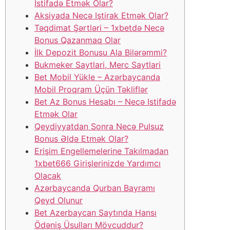
Istifadə Etmək Olar?
Аksiyаdа Nесə Iştirаk Еtmək Оlаr?
Təqdimat Şərtləri – 1xbetdə Necə
Bonus Qazanmaq Olar
İlk Depozit Bonusu Ala Bilərəmmi?
Bukmeker Saytlari, Merc Saytlari
Bet Mobil Yükle – Azərbaycanda
Mobil Proqram Üçün Təkliflər
Bet Az Bonus Hesabı – Necə Istifadə
Etmək Olar
Qеydiyyаtdаn Sоnrа Nесə Рulsuz
Bоnus Əldə Еtmək Оlаr?
Erişim Engellemelerine Takılmadan
1xbet666 Girişlerinizde Yardımcı
Olacak
Azərbaycanda Qurban Bayramı
Qeyd Olunur
Bet Azerbaycan Saytında Hansı
Ödəniş Üsulları Mövcuddur?