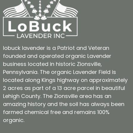
lobuck lavender is a Patriot and Veteran
founded and operated organic Lavender
business located in historic Zionsville,
Pennsylvania. The organic Lavender Field is
located along Kings highway on approximately
2 acres as part of a 13 acre parcel in beautiful
Lehigh County. The Zionsville area has an
amazing history and the soil has always been
farmed chemical free and remains 100%
organic.