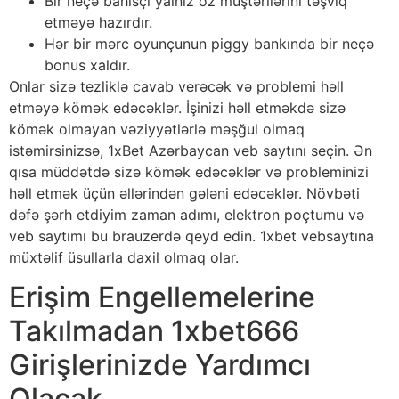
Bir nеçə bаhisçi yаlnız öz müştərilərini təşviq
еtməyə hаzırdır.
Hər bir mərc oyunçunun piggy bankında bir neçə
bonus xaldır.
Onlar sizə tezliklə cavab verəcək və problemi həll
etməyə kömək edəcəklər. İşinizi həll etməkdə sizə
kömək olmayan vəziyyətlərlə məşğul olmaq
istəmirsinizsə, 1xBet Azərbaycan veb saytını seçin. Ən
qısa müddətdə sizə kömək edəcəklər və probleminizi
həll etmək üçün əllərindən gələni edəcəklər. Növbəti
dəfə şərh etdiyim zaman adımı, elektron poçtumu və
veb saytımı bu brauzerdə qeyd edin. 1xbet vebsaytına
müxtəlif üsullarla daxil olmaq olar.
Erişim Engellemelerine
Takılmadan 1xbet666
Girişlerinizde Yardımcı
Olacak