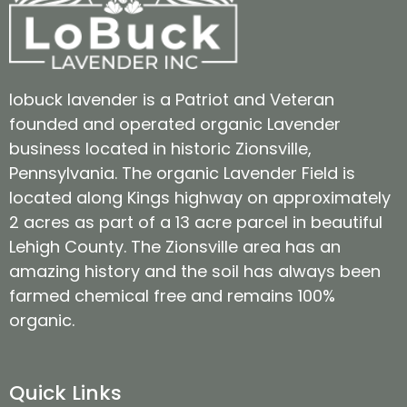
lobuck lavender is a Patriot and Veteran
founded and operated organic Lavender
business located in historic Zionsville,
Pennsylvania. The organic Lavender Field is
located along Kings highway on approximately
2 acres as part of a 13 acre parcel in beautiful
Lehigh County. The Zionsville area has an
amazing history and the soil has always been
farmed chemical free and remains 100%
organic.
Quick Links