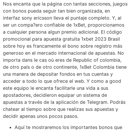
Nos encanta que la página con tantas secciones, juegos
con bonos pueda seguir tan bien organizada, en
interfaz sony ericsson lleva el puntaje completo. Y, al
ser un compa?ero confiable de 1xBet, proporcionamos
a cualquier persona algun premio adicional. El código
promocional para apuesta gratuita 1xbet 2023 Brasil
sobre hoy es francamente el bono sobre registro más
generoso en el mercado internacional de apuestas. No
importa dans le cas où eres de Republic of colombia,
de otro país o de otro continente, 1xBet Colombia tiene
una manera de depositar fondos en tus cuentas y
acceder a todo lo que ofrece el web. Y como a good
este equipo le encanta facilitarle una vida a sus
apostadores, decidieron equipar un sistema de
apuestas a través de la aplicación de Telegram. Podrás
chatear al tiempo sobre que realizas sus apuestas y
decidir apenas unos pocos pasos.
Aquí te mostraremos los importantes bonos que