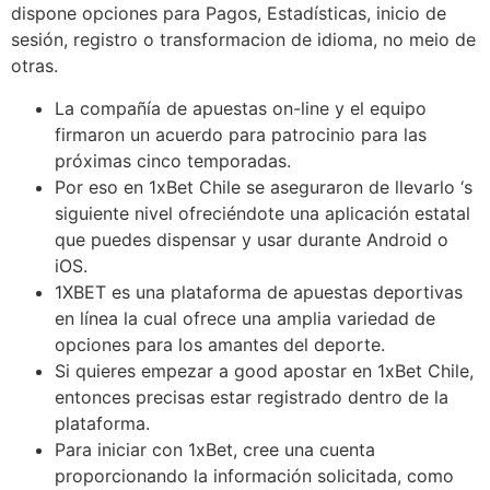
dispone opciones para Pagos, Estadísticas, inicio de
sesión, registro o transformacion de idioma, no meio de
otras.
La compañía de apuestas on-line y el equipo
firmaron un acuerdo para patrocinio para las
próximas cinco temporadas.
Por eso en 1xBet Chile se aseguraron de llevarlo ‘s
siguiente nivel ofreciéndote una aplicación estatal
que puedes dispensar y usar durante Android o
iOS.
1XBET es una plataforma de apuestas deportivas
en línea la cual ofrece una amplia variedad de
opciones para los amantes del deporte.
Si quieres empezar a good apostar en 1xBet Chile,
entonces precisas estar registrado dentro de la
plataforma.
Para iniciar con 1xBet, cree una cuenta
proporcionando la información solicitada, como