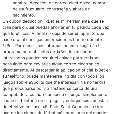
nombre, dirección de correo electrónico, nombre
de usufructuario, contraseña y ahora de
nacimiento.
Un cupón deducción 1xBet es mi herramienta que se
crea para o qual puedas ahorrar en tu pedido cada vez
que lo utilices. Al final no deja de ser un aparato que
hace o qual consigas un precio más barato durante
1xBet. Para tener más información em relação à el
programa para afiliados de 1xBet, los afiliados
interesados pueden seguir el enlace partners1xbet.
possuindo para enviarles algun correo electrónico
directamente. Al descargar la aplicación oficial 1xBet en
su teléfono, puede mantenerse ing día con todos los
juegos sobre eSports que the interesan. Ya no tendrá
que preocuparse por no sostenerse cerca de una
computadora cuando comience el juego, simplemente
saque su teléfono de su pagar y coloque sus apuestas
de efectivo en línea. «El París Saint-Germain ha sido
uno de los clubes de fútbol más populares del mundo»,