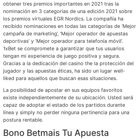
obtener tres premios importantes en 2021 tras la
nominación en 3 categorías de una edición 2021 sobre
los premios virtuales EGR Nordics. La compañía ha
recibido nominaciones en todas las categorías de ‘Mejor
campaña de marketing’, ‘Mejor operador de apuestas
deportivas’ y ‘Mejor operador para telefonía móvil’.
1xBet se compromete a garantizar que tus usuarios
tengan mi experiencia de juego positiva y segura.
Gracias a la dedicación del casino the la protección del
jugador y las apuestas éticas, ha sido un lugar well-
liked para aquellos que buscan esas situaciones.
La posibilidad de apostar en sus equipos favoritos
existe independientemente de su ubicación. Usted será
capaz de adoptar el estado de los partidos durante
línea y simply no perder ninguna pertinencia para una
postura rentable.
Bono Betmais Tu Apuesta