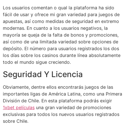
Los usuarios comentan o qual la plataforma ha sido
fácil de usar y ofrece mi gran variedad para juegos de
apuestas, así como medidas de seguridad en extremo
modernas. En cuanto a los usuarios negativos, la
mayoría se queja de la falta de bonos y promociones,
así como de una limitada variedad sobre opciones de
depósito. El número para usuarios registrados los dos
los días sobre los casinos durante línea absolutamente
todo el mundo sigue creciendo.
Seguridad Y Licencia
Obviamente, dentre ellos encontrarás juegos de las
importantes ligas de América Latina, como una Primera
División de Chile. En esta plataforma podrás exigir
1xbet películas
una gran variedad de promociones
exclusivas para todos los nuevos usuarios registrados
sobre Chile.