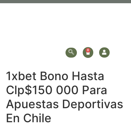
1xbet Bono Hasta
Clp$150 000 Para
Apuestas Deportivas
En Chile