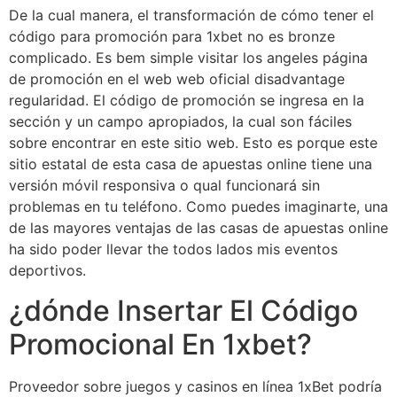
De la cual manera, el transformación de cómo tener el
código para promoción para 1xbet no es bronze
complicado. Es bem simple visitar los angeles página
de promoción en el web web oficial disadvantage
regularidad. El código de promoción se ingresa en la
sección y un campo apropiados, la cual son fáciles
sobre encontrar en este sitio web. Esto es porque este
sitio estatal de esta casa de apuestas online tiene una
versión móvil responsiva o qual funcionará sin
problemas en tu teléfono. Como puedes imaginarte, una
de las mayores ventajas de las casas de apuestas online
ha sido poder llevar the todos lados mis eventos
deportivos.
¿dónde Insertar El Código
Promocional En 1xbet?
Proveedor sobre juegos y casinos en línea 1xBet podría