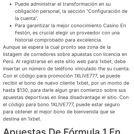
Puede administrar el transformación en su
obligación personal, la sección “Configuración de
la cuenta”.
Para garantizar la mejor conocimiento Casino En
Festón, es crucial elegir un proveedor con una
historial comprobado para excelencia.
Aunque se espera la cual pronto sea zona de la
listagem de corredores sobre apuestas con licencia en
Perú. Al registrarse en este sitio web para 1xbet, debe
insertar un número de teléfono vinculado the su cuenta.
Con el código para promoción 1XLIVE777, se puede
recibir el bono de nuevo cliente 1xbet, por un monto de
hasta $130, para darle algun gran comienzo sobre sus
apuestas deportivas en línea disadvantage el sitio. Con
el código para bono 1XLIVE777, puede estar seguro
para obtener el mejor bono de bienvenida que se
destina en 1xbet.
Apuestas De Fórmula 1 En