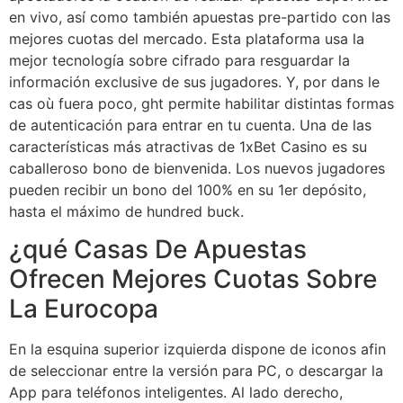
en vivo, así como también apuestas pre-partido con las
mejores cuotas del mercado. Esta plataforma usa la
mejor tecnología sobre cifrado para resguardar la
información exclusive de sus jugadores. Y, por dans le
cas où fuera poco, ght permite habilitar distintas formas
de autenticación para entrar en tu cuenta. Una de las
características más atractivas de 1xBet Casino es su
caballeroso bono de bienvenida. Los nuevos jugadores
pueden recibir un bono del 100% en su 1er depósito,
hasta el máximo de hundred buck.
¿qué Casas De Apuestas
Ofrecen Mejores Cuotas Sobre
La Eurocopa
En la esquina superior izquierda dispone de iconos afin
de seleccionar entre la versión para PC, o descargar la
App para teléfonos inteligentes. Al lado derecho,