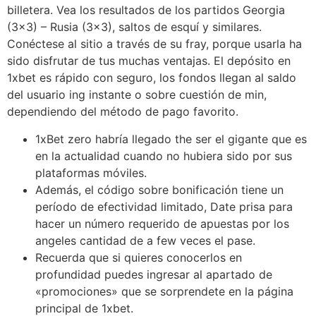
billetera. Vea los resultados de los partidos Georgia
(3×3) – Rusia (3×3), saltos de esquí y similares.
Conéctese al sitio a través de su fray, porque usarla ha
sido disfrutar de tus muchas ventajas. El depósito en
1xbet es rápido con seguro, los fondos llegan al saldo
del usuario ing instante o sobre cuestión de min,
dependiendo del método de pago favorito.
1xBet zero habría llegado the ser el gigante que es
en la actualidad cuando no hubiera sido por sus
plataformas móviles.
Además, el código sobre bonificación tiene un
período de efectividad limitado, Date prisa para
hacer un número requerido de apuestas por los
angeles cantidad de a few veces el pase.
Recuerda que si quieres conocerlos en
profundidad puedes ingresar al apartado de
«promociones» que se sorprendete en la página
principal de 1xbet.