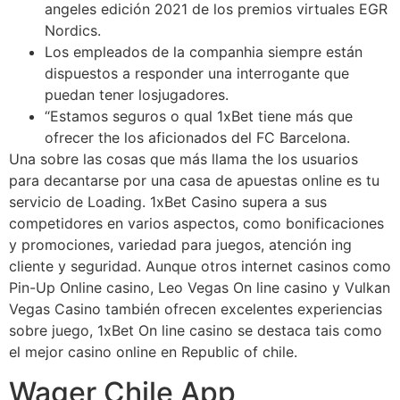
angeles edición 2021 de los premios virtuales EGR
Nordics.
Los empleados de la companhia siempre están
dispuestos a responder una interrogante que
puedan tener losjugadores.
“Estamos seguros o qual 1xBet tiene más que
ofrecer the los aficionados del FC Barcelona.
Una sobre las cosas que más llama the los usuarios
para decantarse por una casa de apuestas online es tu
servicio de Loading. 1xBet Casino supera a sus
competidores en varios aspectos, como bonificaciones
y promociones, variedad para juegos, atención ing
cliente y seguridad. Aunque otros internet casinos como
Pin-Up Online casino, Leo Vegas On line casino y Vulkan
Vegas Casino también ofrecen excelentes experiencias
sobre juego, 1xBet On line casino se destaca tais como
el mejor casino online en Republic of chile.
Wager Chile App