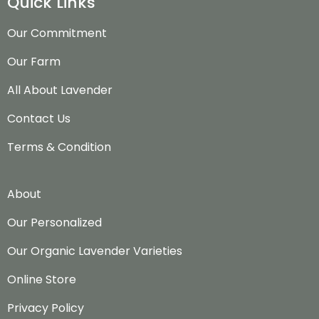
Quick Links
Our Commitment
Our Farm
All About Lavender
Contact Us
Terms & Condition
About
Our Personalized
Our Organic Lavender Varieties
Online Store
Privacy Policy