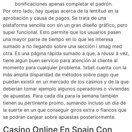
bonificaciones apenas completar el padrón.
Por otro lado, hay quejas acerca de la lentitud en la
aprobación y causa de pagos. Se trata de una
plataforma sencilla con sin un gran diseño gráfico, pero
super funcional. Esto permite que los usuarios pasen
una mayor parte de tiempo en lo que les interesa
sumado a no llegando sobre una sección i smag med
otra. Es una página rápida sumado a que, a réussi à vez,
tiene algun buen servicio para atención al cliente al
momento para cualquier problema. 1xbet cuenta con la
más amplia disparidad de métodos sobre pago que
puedan existir en un mercado de los casinos y de la que
deberían tomar ejemplo algunos operadores o viviendas
de apuestas. Para cada día para la semana también
tienen su pertinente promo, sumando incluso un día de
la suerte en un que conseguir giros extra o flancos que
se podran canjear sobre apuestas posteriormente.
Casino Online En Spain Con