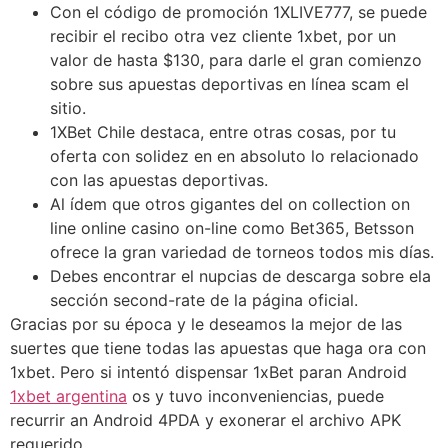
Con el código de promoción 1XLIVE777, se puede
recibir el recibo otra vez cliente 1xbet, por un
valor de hasta $130, para darle el gran comienzo
sobre sus apuestas deportivas en línea scam el
sitio.
1XBet Chile destaca, entre otras cosas, por tu
oferta con solidez en en absoluto lo relacionado
con las apuestas deportivas.
Al ídem que otros gigantes del on collection on
line online casino on-line como Bet365, Betsson
ofrece la gran variedad de torneos todos mis días.
Debes encontrar el nupcias de descarga sobre ela
sección second-rate de la página oficial.
Gracias por su época y le deseamos la mejor de las
suertes que tiene todas las apuestas que haga ora con
1xbet. Pero si intentó dispensar 1xBet paran Android
1xbet argentina
os y tuvo inconveniencias, puede
recurrir an Android 4PDA y exonerar el archivo APK
requerido.