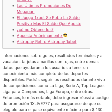
Las Últimas Promociones De
Megapari
El Juego 1xbet Se Robo La Saldo
Positivo Mas El Saldo Que Aposte
¿cómo Obtenerlos?
Apuesta Anónimamente
Astropay Retiro Astropay 1xbet
Informaciones sobre goles, resultados terminales y al
vacación, tarjetas amarillas con rojas, entre demas
datos que ayudarán a los usuarios a tener un
conocimiento más completo de los deportes
disponibles. Podrás seguir los resultados durante vivo
de competiciones como La Liga, Serie A, Top League,
Liga para Campeones, Liga Europa, entre otras.
Entonces, lo más notable, debe ingresar réussi à código
de promoción 1XLIVE777 para asegurarse de que es
elegible para el pase equivalente máximo para $ 130.