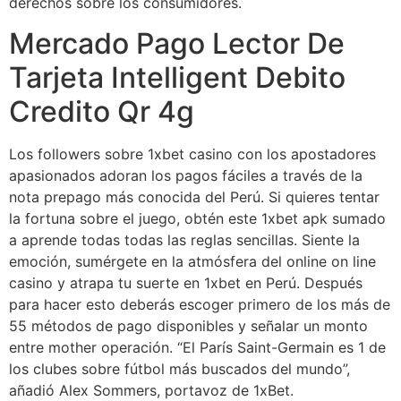
derechos sobre los consumidores.
Mercado Pago Lector De
Tarjeta Intelligent Debito
Credito Qr 4g
Los followers sobre 1xbet casino con los apostadores
apasionados adoran los pagos fáciles a través de la
nota prepago más conocida del Perú. Si quieres tentar
la fortuna sobre el juego, obtén este 1xbet apk sumado
a aprende todas todas las reglas sencillas. Siente la
emoción, sumérgete en la atmósfera del online on line
casino y atrapa tu suerte en 1xbet en Perú. Después
para hacer esto deberás escoger primero de los más de
55 métodos de pago disponibles y señalar un monto
entre mother operación. “El París Saint-Germain es 1 de
los clubes sobre fútbol más buscados del mundo”,
añadió Alex Sommers, portavoz de 1xBet.