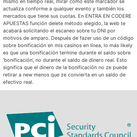
mismo en tiempo real, mirar como este marcador se
actualiza conforme a qualquer evento y también los
mercados que tiene sus cuotas. En ENTRA EN CODERE
APUESTAS función delete método elegido, la web te
acabará solicitando el escaneo sobre tu DNI por
motivos de amparo. Después de fazer uso de un código
sobre bonificación en mis casinos en línea, lo más likely
es que una bonificación termine durante el saldo sobre
‘bonificación’, no durante el saldo de dinero real. Esto
significa que el dinero de la bonificación no ze puede
retirar a new menos que ze convierta en un saldo de
efectivo real.