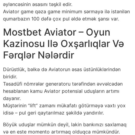
əyləncəsinin əsasını təşkil edir.
Aviator game qəza game minimum sərmayə ilə istənilən
qumarbazın 100 dəfə çox pul əldə etmək şansı var.
Mostbet Aviator – Oyun
Kazinosu Ilə Oxşarlıqlar Və
Fərqlər Nələrdir
Dürüstlük, bəlkə də Aviatorun əsas üstünlüklərindən
biridir.
Təsadüfi nömrələr generatoru tərəfindən əvvəlcədən
hesablanan kamu Aviator potensial uduşların artımı
dayanır.
Müştərinin “lift” zamanı mükafatı götürməyə vaxtı yox
idisə – pul geri qaytarılmaz şəkildə yandırılır.
Böyük uduşlar mümkün deyil, lakin bankınızı saxlamaq
və en este momento artırmaq olduqca mümkündür.