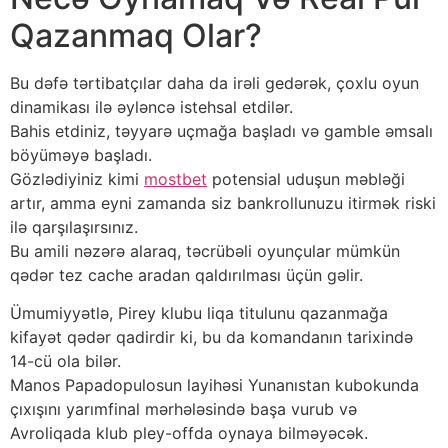
Qazanmaq Olar?
Bu dəfə tərtibatçılar daha da irəli gedərək, çoxlu oyun
dinamikası ilə əyləncə istehsal etdilər.
Bahis etdiniz, təyyarə uçmağa başladı və gamble əmsalı
böyüməyə başladı.
Gözlədiyiniz kimi
mostbet
potensial uduşun məbləği
artır, amma eyni zamanda siz bankrollunuzu itirmək riski
ilə qarşılaşırsınız.
Bu amili nəzərə alaraq, təcrübəli oyunçular mümkün
qədər tez cache aradan qaldırılması üçün gəlir.
Ümumiyyətlə, Pirey klubu liqa titulunu qazanmağa
kifayət qədər qadirdir ki, bu da komandanın tarixində
14-cü ola bilər.
Manos Papadopulosun layihəsi Yunanıstan kubokunda
çıxışını yarımfinal mərhələsində başa vurub və
Avroliqada klub pley-offda oynaya bilməyəcək.