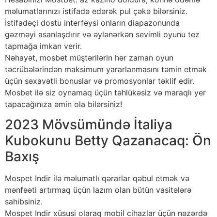
məlumatlarınızı istifadə edərək pul çəkə bilərsiniz.
İstifadəçi dostu interfeysi onların diapazonunda
gəzməyi asanlaşdırır və əylənərkən sevimli oyunu tez
tapmağa imkan verir.
Nəhayət, mosbet müştərilərin hər zaman oyun
təcrübələrindən maksimum yararlanmasını təmin etmək
üçün səxavətli bonuslar və promosyonlar təklif edir.
Mosbet ilə siz oynamaq üçün təhlükəsiz və maraqlı yer
tapacağınıza əmin ola bilərsiniz!
2023 Mövsümündə İtaliya
Kubokunu Betty Qazanacaq: Ön
Baxış
Mospet Indir ilə məlumatlı qərarlar qəbul etmək və
mənfəəti artırmaq üçün lazım olan bütün vasitələrə
sahibsiniz.
Mospet Indir xüsusi olaraq mobil cihazlar üçün nəzərdə