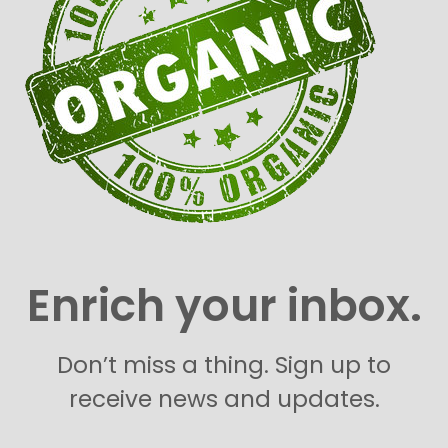
Enrich your inbox.
Don’t miss a thing. Sign up to
receive news and updates.