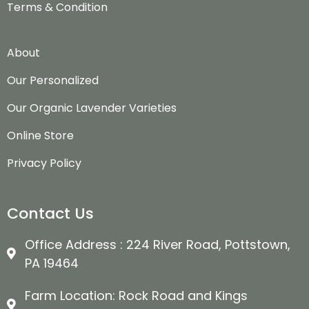
Terms & Condition
About
Our Personalized
Our Organic Lavender Varieties
Online Store
Privacy Policy
Contact Us
Office Address : 224 River Road, Pottstown,
PA 19464
Farm Location: Rock Road and Kings