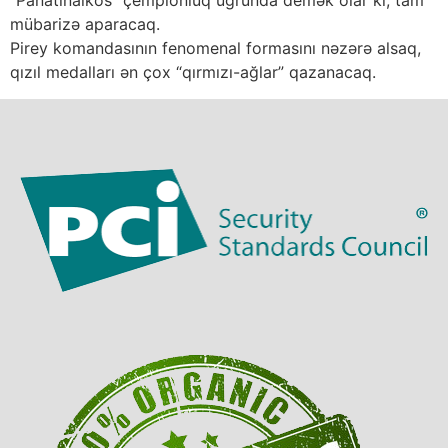
“Panatinaikos” çempionluq uğrunda demək olar ki, tam
mübarizə aparacaq.
Pirey komandasının fenomenal formasını nəzərə alsaq,
qızıl medalları ən çox “qırmızı-ağlar” qazanacaq.