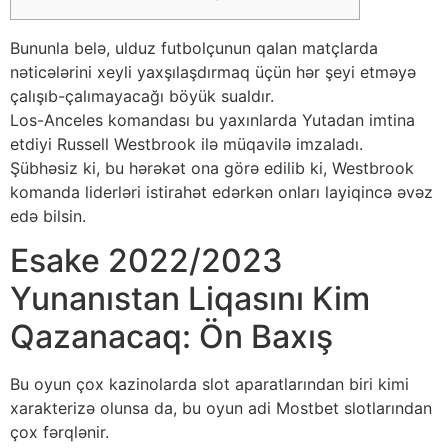
Bununla belə, ulduz futbolçunun qalan matçlarda
nəticələrini xeyli yaxşılaşdırmaq üçün hər şeyi etməyə
çalışıb-çalımayacağı böyük sualdır.
Los-Anceles komandası bu yaxınlarda Yutadan imtina
etdiyi Russell Westbrook ilə müqavilə imzaladı.
Şübhəsiz ki, bu hərəkət ona görə edilib ki, Westbrook
komanda liderləri istirahət edərkən onları layiqincə əvəz
edə bilsin.
Esake 2022/2023
Yunanıstan Liqasını Kim
Qazanacaq: Ön Baxış
Bu oyun çox kazinolarda slot aparatlarından biri kimi
xarakterizə olunsa da, bu oyun adi Mostbet slotlarından
çox fərqlənir.