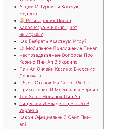
Акции И Турниры Каждую
Неделю
Регистрация Пинап
Какая Игра В Pin-up Дает
Выигрыш?
Как Выбрать Азартную Игру?
Мобильное Приложение Пинап
Частозадаваемые Вопросы Про
Казино Пин Ап В Украине
Пин Ап Онлайн Казино: Внесение
Депозита
Обзор Ставок На Спорт Pin Up
Приложение И Мобильная Версия
Топ Some Новинок Пин Ап
Лицензия И Владелец Pin Up В
Украине
Какой Официальный Сайт Пин-
ап?