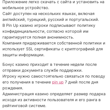
Приложение легко скачать с сайта и установить на
мобильное устройство.
Сайт доступен на нескольких языках, включая
английский, турецкий, русский и португальский.
В Pin Up казино игроки подписывают политику
конфиденциальности, согласно которой им
гарантируется полная анонимность.
Компания придерживается собственной политики и
использует SSL сертификаты с криптографией для
защиты информации.
Бонус казино приходит в течение недели после
отправки документа службе поддержки.
Игроку нужно самостоятельно связаться по поводу
его получения в течение
pin up
7 дней после дня
рождения.
Администрация казино определяет размер подарка
исходя из активности пользователя и его ранга в
рейтинговой системе.