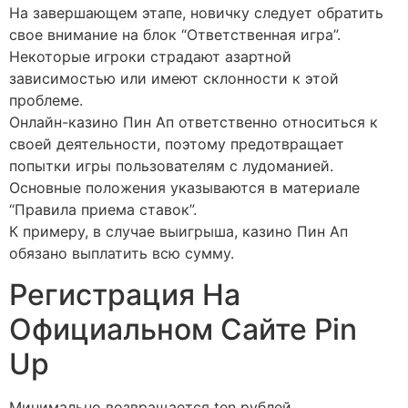
На завершающем этапе, новичку следует обратить
свое внимание на блок “Ответственная игра”.
Некоторые игроки страдают азартной
зависимостью или имеют склонности к этой
проблеме.
Онлайн-казино Пин Ап ответственно относиться к
своей деятельности, поэтому предотвращает
попытки игры пользователям с лудоманией.
Основные положения указываются в материале
“Правила приема ставок”.
К примеру, в случае выигрыша, казино Пин Ап
обязано выплатить всю сумму.
Регистрация На
Официальном Сайте Pin
Up
Минимально возвращается ten рублей,