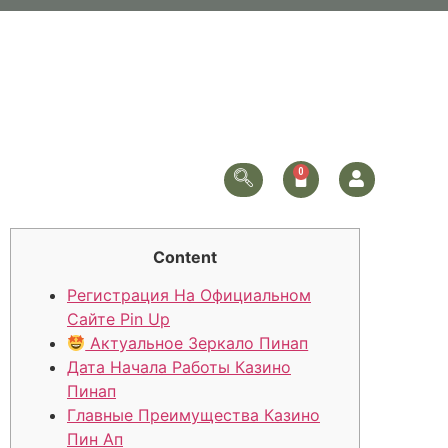
Content
Регистрация На Официальном
Сайте Pin Up
Актуальное Зеркало Пинап
Дата Начала Работы Казино
Пинап
Главные Преимущества Казино
Пин Ап