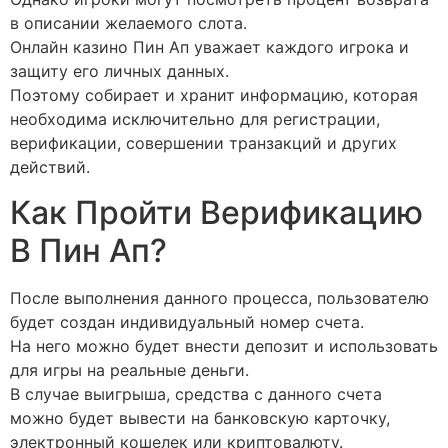
в описании желаемого слота.
Онлайн казино Пин Ап уважает каждого игрока и
защиту его личных данных.
Поэтому собирает и хранит информацию, которая
необходима исключительно для регистрации,
верификации, совершении транзакций и других
действий.
Как Пройти Верификацию
В Пин Ап?
После выполнения данного процесса, пользователю
будет создан индивидуальный номер счета.
На него можно будет внести депозит и использовать
для игры на реальные деньги.
В случае выигрыша, средства с данного счета
можно будет вывести на банковскую карточку,
электронный кошелек или криптовалюту.