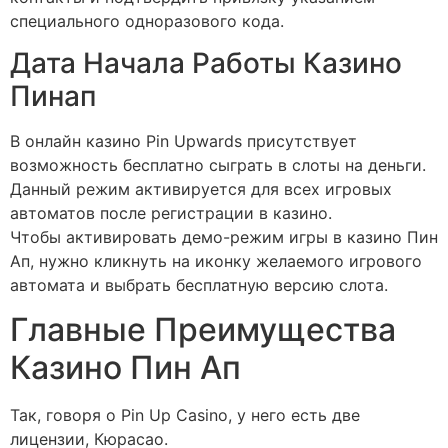
специального одноразового кода.
Дата Начала Работы Казино
Пинап
В онлайн казино Pin Upwards присутствует
возможность бесплатно сыграть в слоты на деньги.
Данный режим активируется для всех игровых
автоматов после регистрации в казино.
Чтобы активировать демо-режим игры в казино Пин
Ап, нужно кликнуть на иконку желаемого игрового
автомата и выбрать бесплатную версию слота.
Главные Преимущества
Казино Пин Ап
Так, говоря о Pin Up Casino, у него есть две
лицензии, Кюрасао.