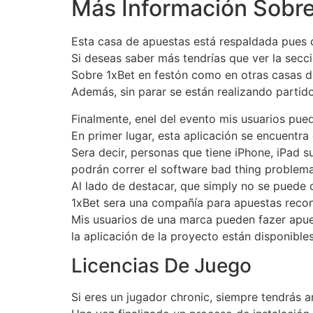
Más Información Sobre
Esta casa de apuestas está respaldada pues 
Si deseas saber más tendrías que ver la secc
Sobre 1xBet en festón como en otras casas de
Además, sin parar se están realizando partid
Finalmente, enel del evento mis usuarios pued
En primer lugar, esta aplicación se encuentra
Sera decir, personas que tiene iPhone, iPad 
podrán correr el software bad thing problema
Al lado de destacar, que simply no se puede 
1xBet sera una compañía para apuestas recono
Mis usuarios de una marca pueden fazer apues
la aplicación de la proyecto están disponible
Licencias De Juego
Si eres un jugador chronic, siempre tendrás 