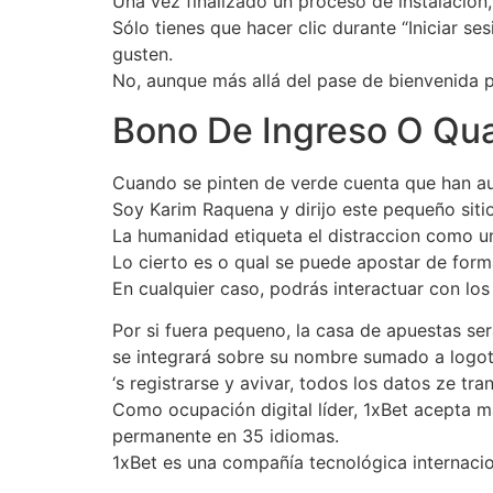
Una vez finalizado un proceso de instalación, 
Sólo tienes que hacer clic durante “Iniciar s
gusten.
No, aunque más allá del pase de bienvenida 
Bono De Ingreso O Qua
Cuando se pinten de verde cuenta que han au
Soy Karim Raquena y dirijo este pequeño sit
La humanidad etiqueta el distraccion como u
Lo cierto es o qual se puede apostar de forma 
En cualquier caso, podrás interactuar con los
Por si fuera pequeno, la casa de apuestas se
se integrará sobre su nombre sumado a logot
‘s registrarse y avivar, todos los datos ze tr
Como ocupación digital líder, 1xBet acepta 
permanente en 35 idiomas.
1xBet es una compañía tecnológica internacio