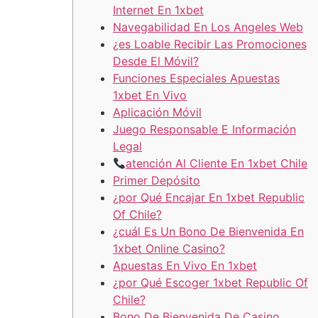
Internet En 1xbet
Navegabilidad En Los Angeles Web
¿es Loable Recibir Las Promociones
Desde El Móvil?
Funciones Especiales Apuestas
1xbet En Vivo
Aplicación Móvil
Juego Responsable E Información
Legal
atención Al Cliente En 1xbet Chile
Primer Depósito
¿por Qué Encajar En 1xbet Republic
Of Chile?
¿cuál Es Un Bono De Bienvenida En
1xbet Online Casino?
Apuestas En Vivo En 1xbet
¿por Qué Escoger 1xbet Republic Of
Chile?
Bono De Bienvenida De Casino