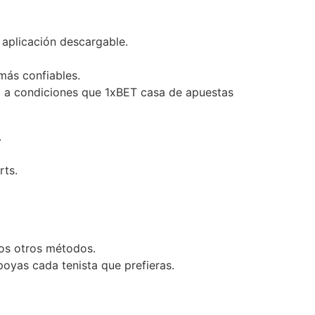
 aplicación descargable.
más confiables.
do a condiciones que 1xBET casa de apuestas
.
rts.
los otros métodos.
yas cada tenista que prefieras.