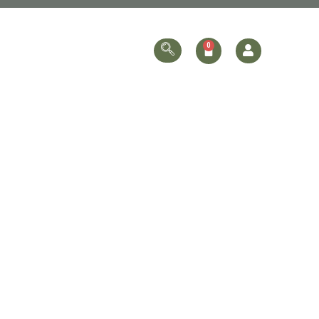
ersonalized
Online Store
Contact Us