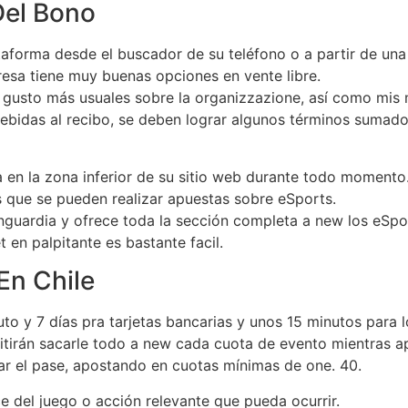
Del Bono
aforma desde el buscador de su teléfono o a partir de una
presa tiene muy buenas opciones en vente libre.
 gusto más usuales sobre la organizzazione, así como mis 
 debidas al recibo, se deben lograr algunos términos suma
a en la zona inferior de su sitio web durante todo momento
s que se pueden realizar apuestas sobre eSports.
nguardia y ofrece toda la sección completa a new los eSpo
 en palpitante es bastante facil.
n Chile
to y 7 días pra tarjetas bancarias y unos 15 minutos para 
rán sacarle todo a new cada cuota de evento mientras apo
ar el pase, apostando en cuotas mínimas de one. 40.
 del juego o acción relevante que pueda ocurrir.