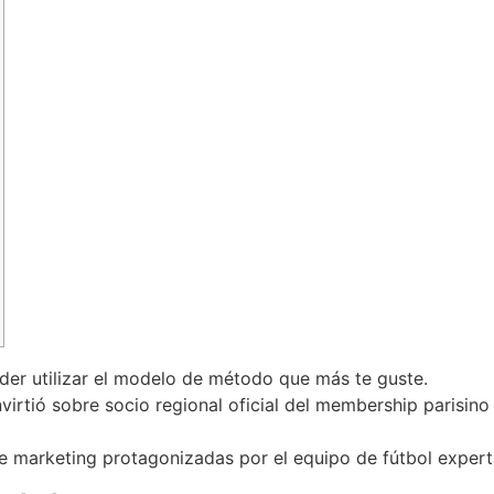
oder utilizar el modelo de método que más te guste.
nvirtió sobre socio regional oficial del membership parisino
de marketing protagonizadas por el equipo de fútbol exper