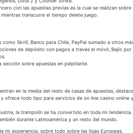
gends, Dota 2 y Counter Strike.
cero con las apuestas previas es la cual se realizan sobre 
 mientras transcurre el tiempo delete juego.
s como Skrill, Banco para Chile, PayPal sumado a otros má
iones de depósito con pagos a traves el móvil, Bajío por i
os.
a sección sobre apuestas en palpitante.
uentran en la media del resto de casas de apuestas, destac
y ofrece todo tipo para servicios de on line casino online
stria, la trampolín se ha convertido en toda mi tendencia.
también durante Latinoamérica y un resto del mundo.
a mi experiencia, sobre todo sobre las ligas Europeas.