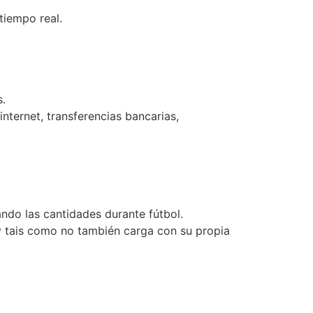
tiempo real.
s.
nternet, transferencias bancarias,
ando las cantidades durante fútbol.
 y tais como no también carga con su propia